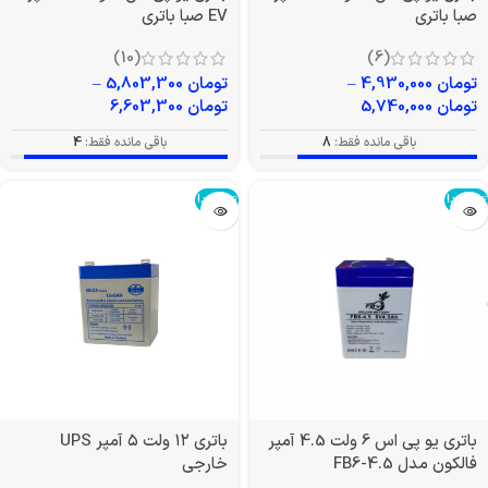
صبا باتری
EV صبا باتری
(10)
(6)
تومان
4,930,000
–
تومان
5,803,300
–
تومان
5,740,000
تومان
6,603,300
باقی مانده فقط:
8
باقی مانده فقط:
4
تمام شد!
تمام شد!
باتری یو پی اس 6 ولت 4.5 آمپر
باتری ۱۲ ولت ۵ آمپر UPS
فالکون مدل FB6-4.5
خارجی