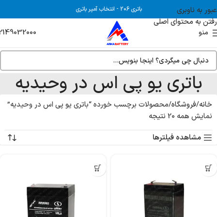
عبور به ناوبری
باتری 206
-
انتخاب آمپر باتری
رفتن به محتوای اصلی
2149032000
منو
باتری یو پی اس در وحیدیه
خانه
فروشگاه
محصولات برچسب خورده “باتری یو پی اس در وحیدیه”
نمایش همه 20 نتیجه
مشاهده فیلترها