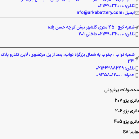
شعبه کرج : 45 متری گلشهر نبش کوچه حسن زاده
تلفن: 02149032000 داخلی 201
شعبه نواب : جنوب به شمال بزرگراه نواب، بعد از پل مرتضوی، لاین کندرو پلاک
361
تلفن: 02166388249
همراه: 09358012000
محصولات پرفروش
باتری پژو 207
باتری پژو 206
باتری پژو 405
هایما S8
هایما S7
هایما S6