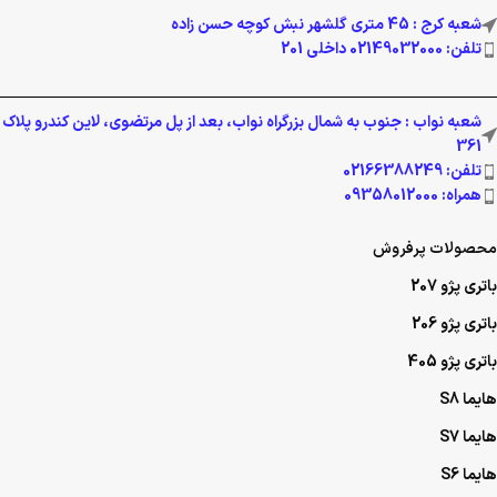
شعبه کرج : 45 متری گلشهر نبش کوچه حسن زاده
تلفن: 02149032000 داخلی 201
شعبه نواب : جنوب به شمال بزرگراه نواب، بعد از پل مرتضوی، لاین کندرو پلاک
361
تلفن: 02166388249
همراه: 09358012000
محصولات پرفروش
باتری پژو 207
باتری پژو 206
باتری پژو 405
هایما S8
هایما S7
هایما S6