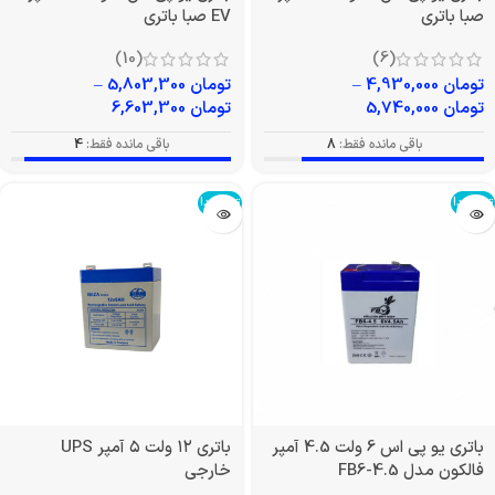
صبا باتری
EV صبا باتری
(10)
(6)
تومان
4,930,000
–
تومان
5,803,300
–
تومان
5,740,000
تومان
6,603,300
باقی مانده فقط:
8
باقی مانده فقط:
4
تمام شد!
تمام شد!
باتری یو پی اس 6 ولت 4.5 آمپر
باتری ۱۲ ولت ۵ آمپر UPS
فالکون مدل FB6-4.5
خارجی