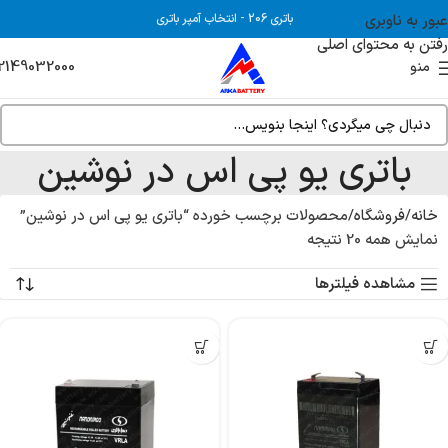
عبور به ناوبری
باتری 206
-
انتخاب آمپر باتری
رفتن به محتوای اصلی
2149032000
منو
باتری یو پی اس در نوشین
خانه
فروشگاه
محصولات برچسب خورده “باتری یو پی اس در نوشین”
نمایش همه 20 نتیجه
مشاهده فیلترها