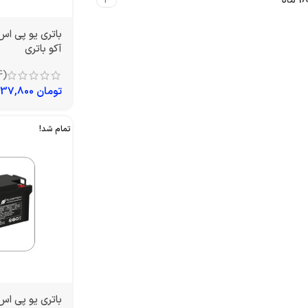
18 ماه
4
آکو باتری
(4)
تومان
4,237,800
تمام شد!