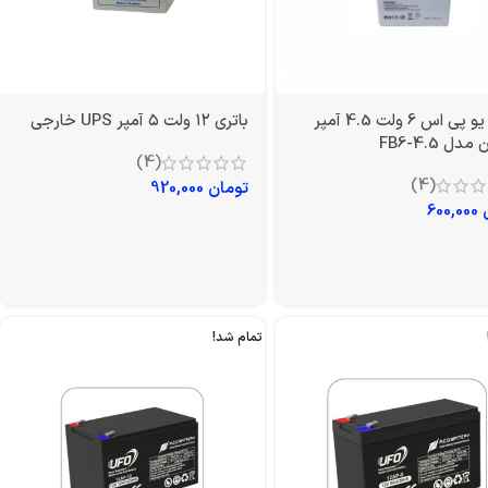
باتری یو پی اس 6 ولت 4.5 آمپر
باتری ۱۲ ولت ۵ آمپر UPS خارجی
دل FB6-4.5
(4)
(4)
تومان
920,000
600,000
تمام شد!