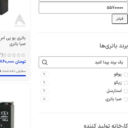
فیلتر
صبا باتری
برند باتری‌ها
(12)
تومان
860,000
سفارش داده شده:
5
یوفو
9
زیکو
9
استارسل
9
صبا باتری
8
کارخانه تولید کننده