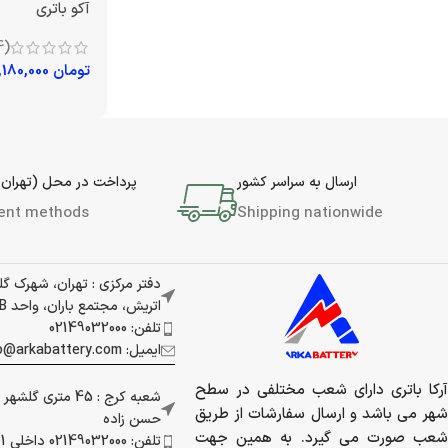
آکو باتری
(4)
تومان
15,180,000
ارسال به سراسر کشور
پرداخت در محل (تهران 
ent methods
Shipping nationwide
دفتر مرکزی : تهران، شهرک گ
اتریش، مجتمع باران، واحد 337B
تلفن: 02149032000
ایمیل: info@arkabattery.com
آرکا باتری دارای شعب مختلفی در سطح
شعبه کرج : 45 متری
شهر می باشد و ارسال سفارشات از طریق
حسن زاده
شعب صورت می گیرد. به همین جهت
تلفن: 02149032000 داخلی 201