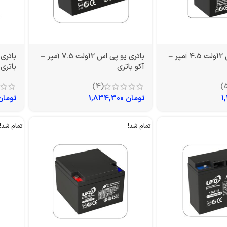
باتری یو پی اس 12ولت 4.5 آمپر –
باتری یو پی اس 12ولت 7.5 آمپر –
آکو باتری
باتری
(4)
تومان
1,834,300
تومان
تمام شد!
تمام شد!