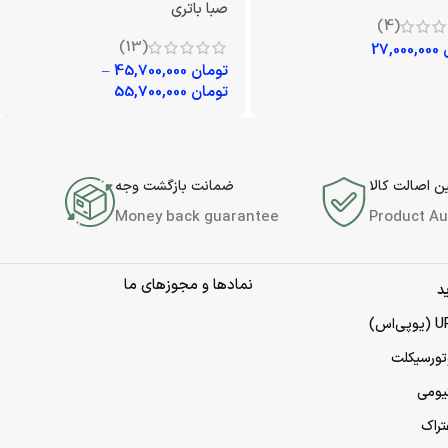
صبا باتری
(4)
(13)
27,000,000
تومان
45,700,000
–
تومان
55,700,000
 اصالت کالا
ضمانت بازگشت وجه
Money back guarantee
Product Au
نمادها و مجوزهای ما
د
تورسیکلت
تیومی
تراک