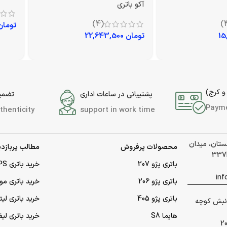
آکو باتری
(4)
تومان
تومان
22,643,500
و کرج)
پشتیبانی در ساعات اداری
تضمین
Paym
thenticity
support in work time
لستان، میدان
محصولات پرفروش
مطالب پربازدی
باتری پژو 207
خرید باتری UPS (یو‌پی‌اس)
باتری پژو 206
خرید باتری مو
باتری پژو 405
خرید باتری لی
 گلشهر نبش کوچه
هایما S8
خرید باتری لیف