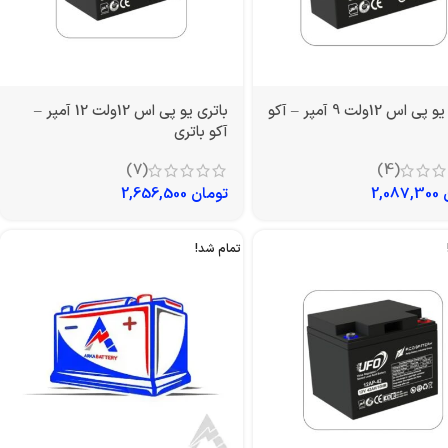
باتری یو پی اس 12ولت 9 آمپر – آکو
باتری یو پی اس 12ولت 12 آمپر –
آکو باتری
(7)
(4)
2,087,300
تومان
2,656,500
تمام شد!