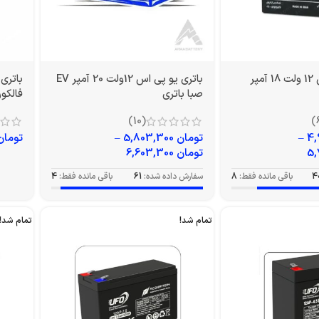
باتری یو پی اس 12 ولت 18 آمپر
باتری یو پی اس 12ولت 20 آمپر EV
صبا باتری
فالکون م
(10)
–
تومان
5,803,300
–
تومان
تومان
6,603,300
4
باقی مانده فقط:
8
سفارش داده شده:
61
باقی مانده فقط:
4
تمام شد!
تمام شد!