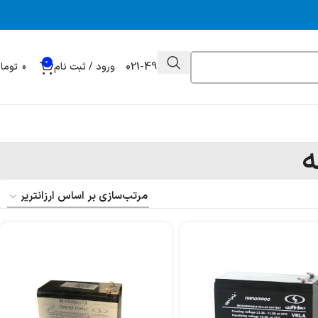
0
021-49032000
ورود / ثبت نام
0
توما
ه