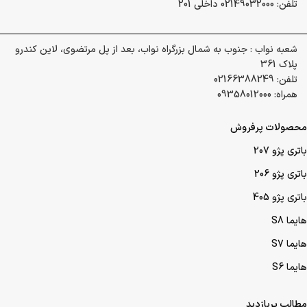
تلفن: 02149032000 داخلی 201
شعبه نواب : جنوب به شمال بزرگراه نواب، بعد از پل مرتضوی، لاین کندرو
پلاک 361
تلفن: 02166388249
همراه: 09358012000
محصولات پرفروش
باتری پژو 207
باتری پژو 206
باتری پژو 405
هایما S8
هایما S7
هایما S6
مطالب پربازدید