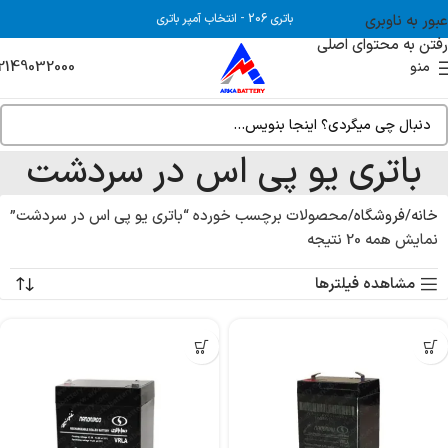
عبور به ناوبری
باتری 206
-
انتخاب آمپر باتری
رفتن به محتوای اصلی
2149032000
منو
باتری یو پی اس در سردشت
خانه
فروشگاه
محصولات برچسب خورده “باتری یو پی اس در سردشت”
نمایش همه 20 نتیجه
مشاهده فیلترها