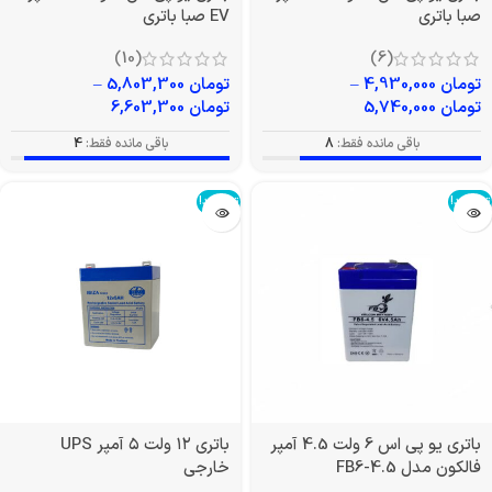
صبا باتری
EV صبا باتری
(10)
(6)
تومان
4,930,000
–
تومان
5,803,300
–
تومان
5,740,000
تومان
6,603,300
باقی مانده فقط:
8
باقی مانده فقط:
4
تمام شد!
تمام شد!
باتری یو پی اس 6 ولت 4.5 آمپر
باتری ۱۲ ولت ۵ آمپر UPS
فالکون مدل FB6-4.5
خارجی