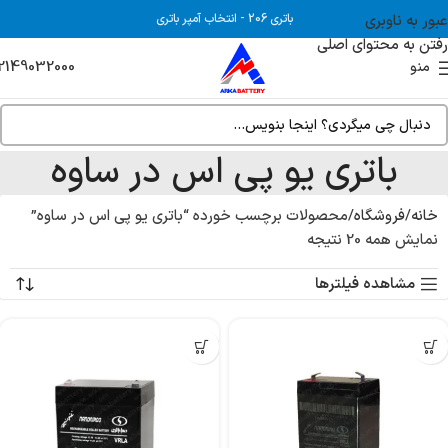
عبور به ناوبری
باتری 206
-
انتخاب آمپر باتری
رفتن به محتوای اصلی
2149032000
منو
باتری یو پی اس در ساوه
خانه
فروشگاه
محصولات برچسب خورده “باتری یو پی اس در ساوه”
نمایش همه 20 نتیجه
مشاهده فیلترها