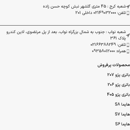
شعبه کرج : 45 متری گلشهر نبش کوچه حسن زاده
تلفن: 02149032000 داخلی 201
شعبه نواب : جنوب به شمال بزرگراه نواب، بعد از پل مرتضوی، لاین کندرو
پلاک 361
تلفن: 02166388249
همراه: 09358012000
محصولات پرفروش
باتری پژو 207
باتری پژو 206
باتری پژو 405
هایما S8
هایما S7
هایما S6