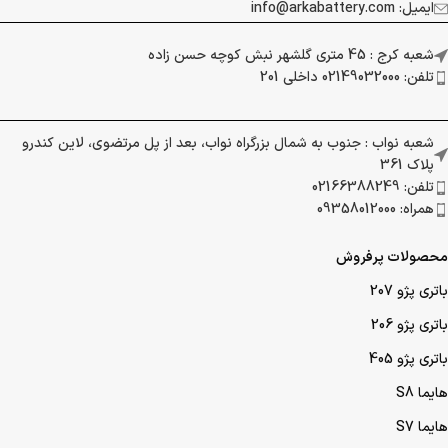
ایمیل: info@arkabattery.com
شعبه کرج : 45 متری گلشهر نبش کوچه حسن زاده
تلفن: 02149032000 داخلی 201
شعبه نواب : جنوب به شمال بزرگراه نواب، بعد از پل مرتضوی، لاین کندرو
پلاک 361
تلفن: 02166388249
همراه: 09358012000
محصولات پرفروش
باتری پژو 207
باتری پژو 206
باتری پژو 405
هایما S8
هایما S7