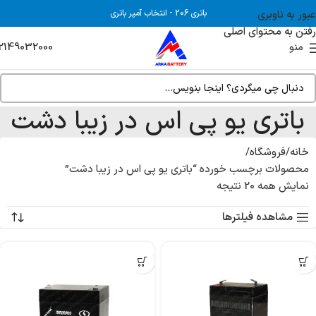
عبور به ناوبری
باتری 206
-
انتخاب آمپر باتری
رفتن به محتوای اصلی
2149032000
منو
باتری یو پی اس در زیبا دشت
خانه
فروشگاه
محصولات برچسب خورده “باتری یو پی اس در زیبا دشت”
نمایش همه 20 نتیجه
مشاهده فیلترها