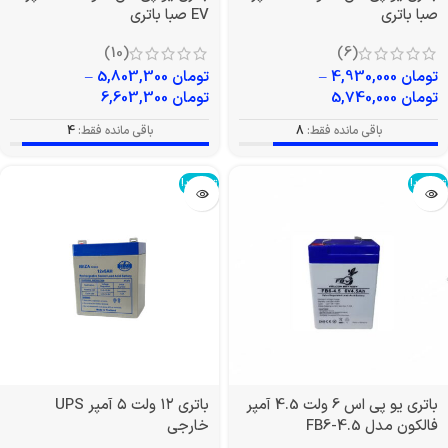
صبا باتری
EV صبا باتری
(10)
(6)
تومان
4,930,000
–
تومان
5,803,300
–
تومان
5,740,000
تومان
6,603,300
باقی مانده فقط:
8
باقی مانده فقط:
4
تمام شد!
تمام شد!
باتری یو پی اس 6 ولت 4.5 آمپر
باتری ۱۲ ولت ۵ آمپر UPS
فالکون مدل FB6-4.5
خارجی