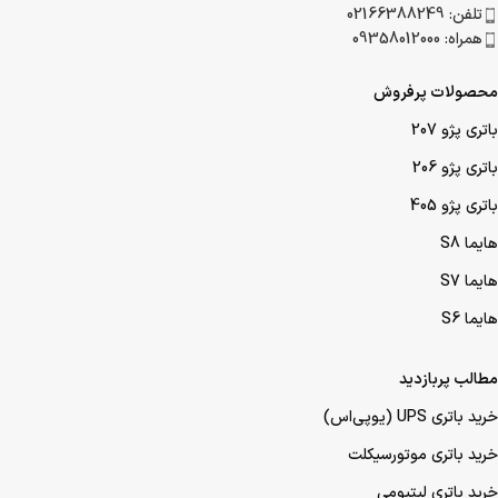
شعبه نواب : جنوب به شمال بزرگراه نواب، بعد از پل مرتضوی، لاین کندرو
پلاک 361
تلفن: 02166388249
همراه: 09358012000
محصولات پرفروش
باتری پژو 207
باتری پژو 206
باتری پژو 405
هایما S8
هایما S7
هایما S6
مطالب پربازدید