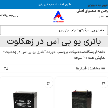
عبور به ناوبری
باتری 206
-
انتخاب آمپر باتری
رفتن به محتوای اصلی
2149032000
منو
باتری یو پی اس در زهکلوت
خانه
فروشگاه
محصولات برچسب خورده “باتری یو پی اس در زهکلوت”
نمایش همه 20 نتیجه
مشاهده فیلترها