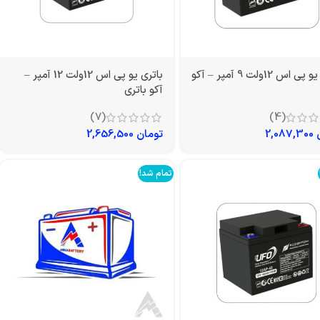
باتری یو پی اس 12ولت 9 آمپر – آکو
باتری یو پی اس 12ولت 12 آمپر –
آکو باتری
(7)
(4)
2,087,300
تومان
2,656,500
تمام شد!