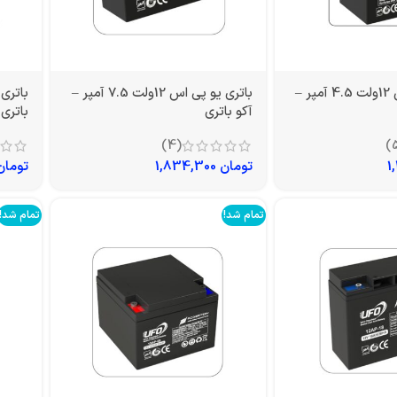
باتری یو پی اس 12ولت 4.5 آمپر –
باتری یو پی اس 12ولت 7.5 آمپر –
آکو باتری
باتری
(4)
تومان
1,834,300
تومان
تمام شد!
تمام شد!