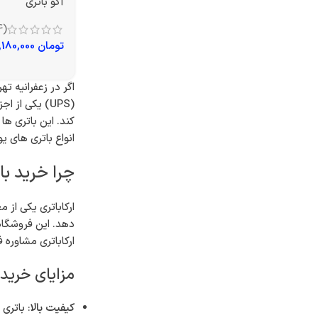
آکو باتری
(4)
تومان
15,180,000
اگر در زعفرانیه ت
(UPS) یکی ا
کند. این باتری ها
انواع باتری های ی
چرا خرید با
ارکاباتری یکی از 
دهد. این فروشگاه
ارکاباتری مشاوره
مزایای خرید 
کیفیت بالا
: باتری