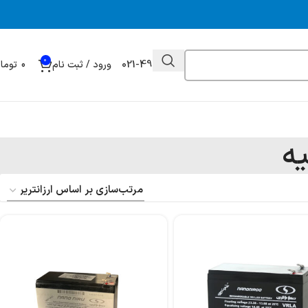
0
021-49032000
ورود / ثبت نام
0
توما
یه