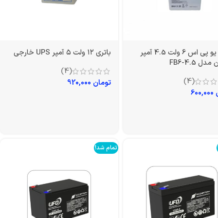
باتری یو پی اس 6 ولت 4.5 آمپر
باتری ۱۲ ولت ۵ آمپر UPS خارجی
دل FB6-4.5
(4)
(4)
تومان
920,000
600,000
تمام شد!