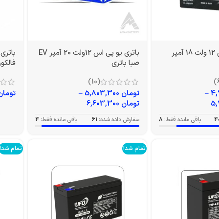
باتری یو پی اس 12 ولت 18 آمپر
باتری یو پی اس 12ولت 20 آمپر EV
صبا باتری
فالکون م
(10)
–
تومان
5,803,300
–
تومان
تومان
6,603,300
4
باقی مانده فقط:
8
سفارش داده شده:
61
باقی مانده فقط:
4
تمام شد!
تمام شد!