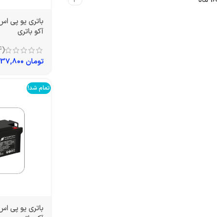
18 ماه
4
آکو باتری
(4)
تومان
4,237,800
تمام شد!