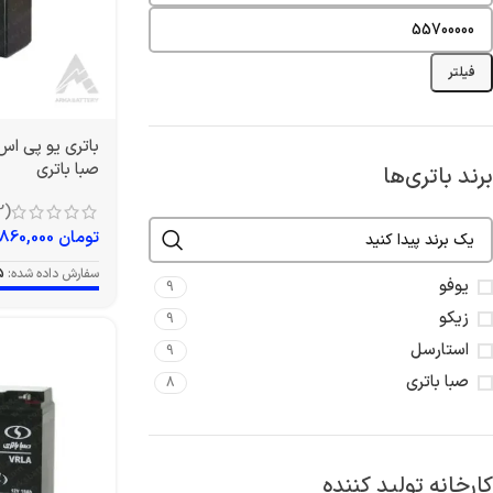
فیلتر
صبا باتری
برند باتری‌ها
(12)
تومان
860,000
سفارش داده شده:
5
یوفو
9
زیکو
9
استارسل
9
صبا باتری
8
کارخانه تولید کننده