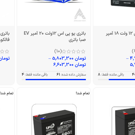
باتری یو پی اس 12 ولت 18 آمپر
باتری یو پی اس 12ولت 20 آمپر EV
صبا باتری
فالکون م
(10)
–
تومان
5,803,300
–
تومان
تومان
6,603,300
4
باقی مانده فقط:
8
سفارش داده شده:
61
باقی مانده فقط:
4
تمام شد!
تمام شد!