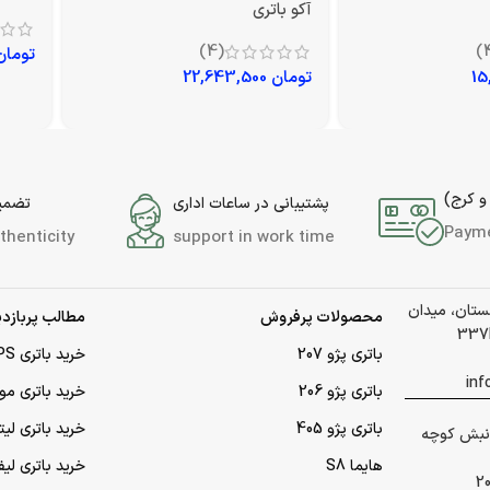
آکو باتری
(4)
تومان
تومان
22,643,500
و کرج)
پشتیبانی در ساعات اداری
تضمین
Paym
thenticity
support in work time
لستان، میدان
محصولات پرفروش
مطالب پربازدی
باتری پژو 207
خرید باتری UPS (یو‌پی‌اس)
باتری پژو 206
خرید باتری مو
باتری پژو 405
خرید باتری لی
 گلشهر نبش کوچه
هایما S8
خرید باتری لیف