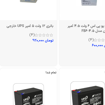
باتری یو پی اس 6 ولت 4.5 آمپر
باتری ۱۲ ولت ۵ آمپر UPS خارجی
دل FB6-4.5
(4)
(4)
تومان
920,000
600,000
تمام شد!