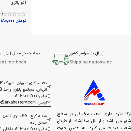
آکو باتری
(4)
تومان
15,180,000
ارسال به سراسر کشور
پرداخت در محل (تهران 
ent methods
Shipping nationwide
دفتر مرکزی : تهران، شهرک گ
اتریش، مجتمع باران، واحد 337B
تلفن: 02149032000
ایمیل: info@arkabattery.com
آرکا باتری دارای شعب مختلفی در سطح
شعبه کرج : 45 متری
شهر می باشد و ارسال سفارشات از طریق
حسن زاده
شعب صورت می گیرد. به همین جهت
تلفن: 02149032000 داخلی 201