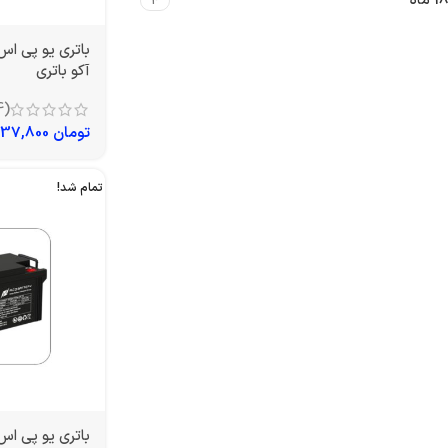
18 ماه
4
آکو باتری
(4)
تومان
4,237,800
تمام شد!