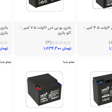
باتری یو پی اس 12ولت 4.5 آمپر –
باتری یو پی اس 12ولت 7.5 آمپر –
آکو باتری
باتری
(4)
تومان
1,834,300
تومان
تمام شد!
تمام شد!