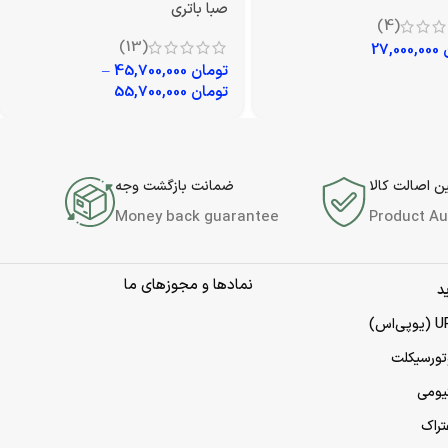
صبا باتری
(4)
(13)
27,000,000
تومان
45,700,000
–
تومان
55,700,000
 اصالت کالا
ضمانت بازگشت وجه
Money back guarantee
Product Au
نمادها و مجوزهای ما
د
تورسیکلت
تیومی
تراک