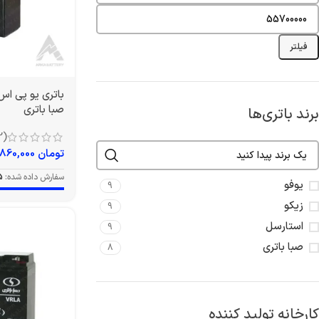
فیلتر
صبا باتری
برند باتری‌ها
(12)
تومان
860,000
سفارش داده شده:
5
یوفو
9
زیکو
9
استارسل
9
صبا باتری
8
کارخانه تولید کننده