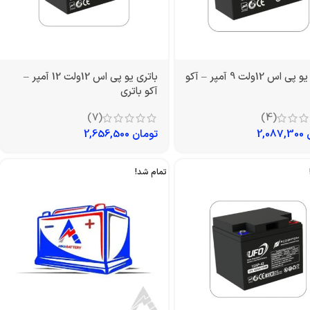
باتری یو پی اس 12ولت 9 آمپر – آکو
باتری یو پی اس 12ولت 12 آمپر –
آکو باتری
(7)
(4)
2,087,300
تومان
2,656,500
تمام شد!