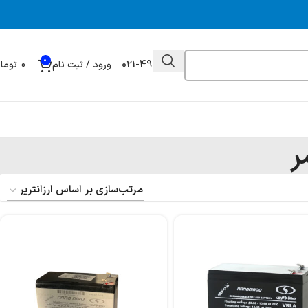
0
021-49032000
ورود / ثبت نام
0
توما
ر