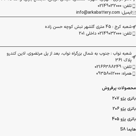
تلفن: 02149032000
ایمیل: info@arkabattery.com
شعبه کرج : 45 متری گلشهر نبش کوچه حسن زاده
تلفن: 02149032000 داخلی 201
شعبه نواب : جنوب به شمال بزرگراه نواب، بعد از پل مرتضوی، لاین کندرو
پلاک 361
تلفن: 02166388249
همراه: 09358012000
محصولات پرفروش
باتری پژو 207
باتری پژو 206
باتری پژو 405
هایما S8