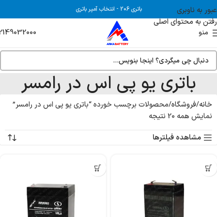
عبور به ناوبری
باتری 206
-
انتخاب آمپر باتری
رفتن به محتوای اصلی
2149032000
منو
باتری یو پی اس در رامسر
خانه
فروشگاه
محصولات برچسب خورده “باتری یو پی اس در رامسر”
نمایش همه 20 نتیجه
مشاهده فیلترها