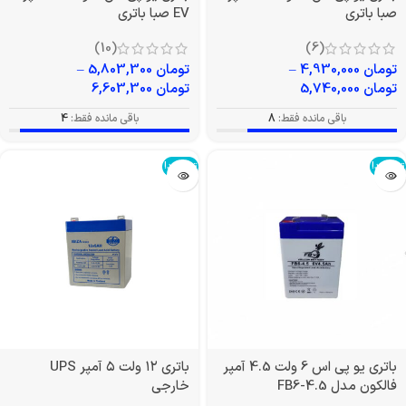
صبا باتری
EV صبا باتری
(10)
(6)
تومان
4,930,000
–
تومان
5,803,300
–
تومان
5,740,000
تومان
6,603,300
باقی مانده فقط:
8
باقی مانده فقط:
4
تمام شد!
تمام شد!
باتری یو پی اس 6 ولت 4.5 آمپر
باتری ۱۲ ولت ۵ آمپر UPS
فالکون مدل FB6-4.5
خارجی