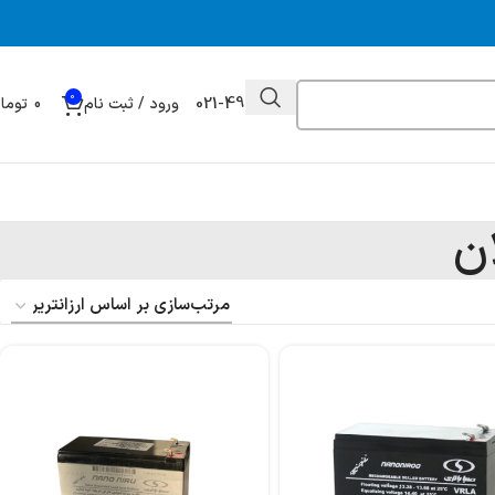
0
021-49032000
ورود / ثبت نام
0
توما
ن