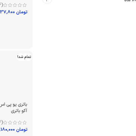
18 ماه
4
(4)
تومان
4,237,800
تمام شد!
آکو باتری
(4)
تومان
15,180,000