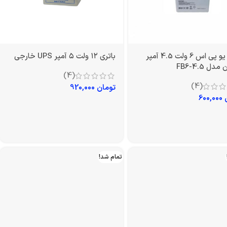
باتری یو پی اس 6 ولت 4.5 آمپر
باتری ۱۲ ولت ۵ آمپر UPS خارجی
دل FB6-4.5
(4)
(4)
تومان
920,000
600,000
تمام شد!