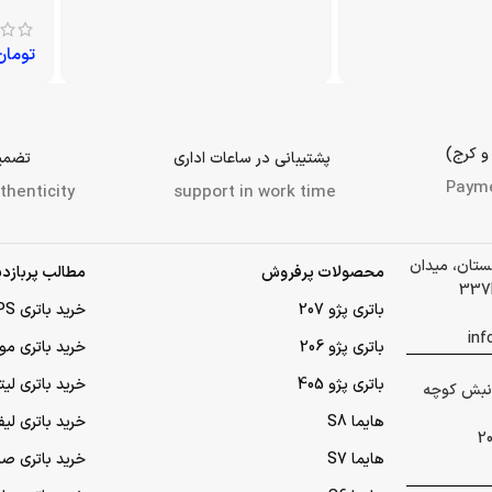
تومان
و کرج)
پشتیبانی در ساعات اداری
تضمین
Paym
thenticity
support in work time
لستان، میدان
محصولات پرفروش
مطالب پربازدی
باتری پژو 207
خرید باتری UPS (یو‌پی‌اس)
باتری پژو 206
خرید باتری مو
باتری پژو 405
خرید باتری لی
 گلشهر نبش کوچه
هایما S8
خرید باتری لیف
هایما S7
خرید باتری ص