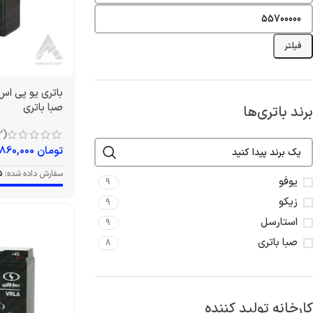
فیلتر
صبا باتری
برند باتری‌ها
(12)
تومان
860,000
سفارش داده شده:
5
یوفو
9
زیکو
9
استارسل
9
صبا باتری
8
کارخانه تولید کننده