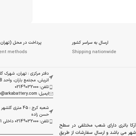
ارسال به سراسر کشور
پرداخت در محل (تهران 
ent methods
Shipping nationwide
دفتر مرکزی : تهران، شهرک گ
اتریش، مجتمع باران، واحد 337B
تلفن: 02149032000
ایمیل: info@arkabattery.com
شعبه کرج : 45 متری
حسن زاده
تلفن: 02149032000 داخلی 201
آرکا باتری دارای شعب مختلفی در سطح
شهر می باشد و ارسال سفارشات از طریق