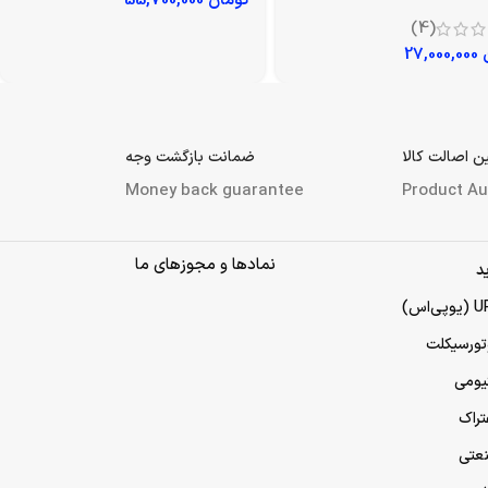
تومان
55,700,000
(4)
27,000,000
 اصالت کالا
ضمانت بازگشت وجه
Money back guarantee
Product Au
نمادها و مجوزهای ما
د
تورسیکلت
تیومی
تراک
نعتی