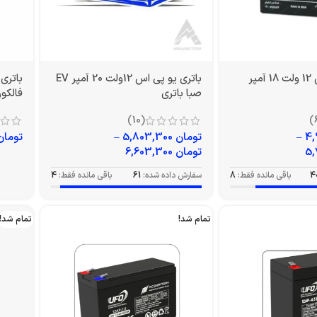
باتری یو پی اس 12 ولت 18 آمپر
باتری یو پی اس 12ولت 20 آمپر EV
صبا باتری
فالکون م
(10)
–
تومان
5,803,300
–
تومان
تومان
6,603,300
4
باقی مانده فقط:
8
سفارش داده شده:
61
باقی مانده فقط:
4
تمام شد!
تمام شد!