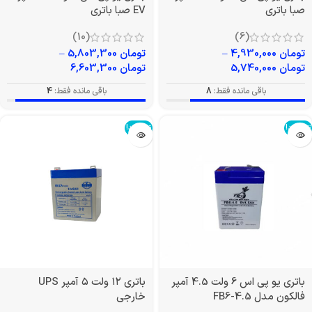
صبا باتری
EV صبا باتری
(10)
(6)
تومان
4,930,000
–
تومان
5,803,300
–
تومان
5,740,000
تومان
6,603,300
باقی مانده فقط:
8
باقی مانده فقط:
4
تمام شد!
تمام شد!
باتری یو پی اس 6 ولت 4.5 آمپر
باتری ۱۲ ولت ۵ آمپر UPS
فالکون مدل FB6-4.5
خارجی