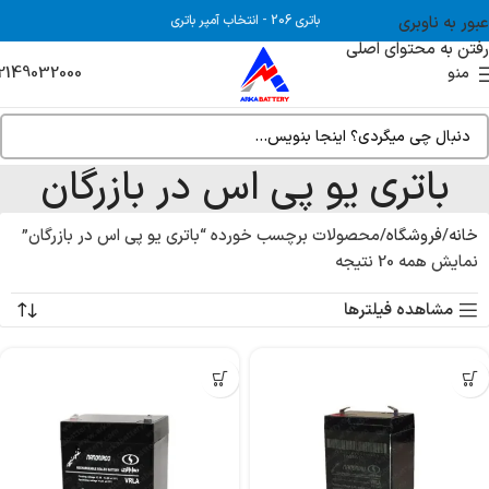
عبور به ناوبری
باتری 206
-
انتخاب آمپر باتری
رفتن به محتوای اصلی
2149032000
منو
باتری یو پی اس در بازرگان
خانه
فروشگاه
محصولات برچسب خورده “باتری یو پی اس در بازرگان”
نمایش همه 20 نتیجه
مشاهده فیلترها