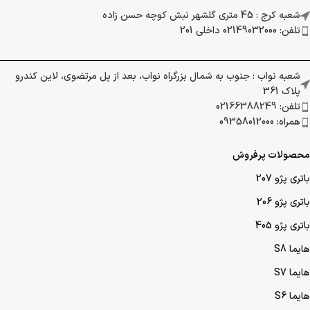
شعبه کرج : 45 متری گلشهر نبش کوچه حسن زاده
تلفن: 02149032000 داخلی 201
شعبه نواب : جنوب به شمال بزرگراه نواب، بعد از پل مرتضوی، لاین کندرو
پلاک 361
تلفن: 02166388249
همراه: 09358012000
محصولات پرفروش
باتری پژو 207
باتری پژو 206
باتری پژو 405
هایما S8
هایما S7
هایما S6