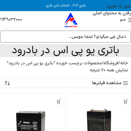
عبور به ناوبری
باتری 206
-
انتخاب آمپر باتری
رفتن به محتوای اصلی
2149032000
منو
باتری یو پی اس در بادرود
خانه
فروشگاه
محصولات برچسب خورده “باتری یو پی اس در بادرود”
نمایش همه 20 نتیجه
مشاهده فیلترها