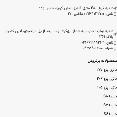
شعبه کرج : 45 متری گلشهر نبش کوچه حسن زاده
تلفن: 02149032000 داخلی 201
شعبه نواب : جنوب به شمال بزرگراه نواب، بعد از پل مرتضوی، لاین کندرو
پلاک 361
تلفن: 02166388249
همراه: 09358012000
محصولات پرفروش
باتری پژو 207
باتری پژو 206
باتری پژو 405
هایما S8
هایما S7
هایما S6