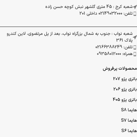
شعبه کرج : 45 متری گلشهر نبش کوچه حسن زاده
تلفن: 02149032000 داخلی 201
شعبه نواب : جنوب به شمال بزرگراه نواب، بعد از پل مرتضوی، لاین کندرو
پلاک 361
تلفن: 02166388249
همراه: 09358012000
محصولات پرفروش
باتری پژو 207
باتری پژو 206
باتری پژو 405
هایما S8
هایما S7
هایما S6