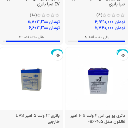
صبا باتری
EV صبا باتری
(10)
(6)
تومان
4,930,000
–
تومان
5,803,300
–
تومان
5,740,000
تومان
6,603,300
باقی مانده فقط:
8
باقی مانده فقط:
4
تمام شد!
تمام شد!
باتری یو پی اس 6 ولت 4.5 آمپر
باتری ۱۲ ولت ۵ آمپر UPS
فالکون مدل FB6-4.5
خارجی