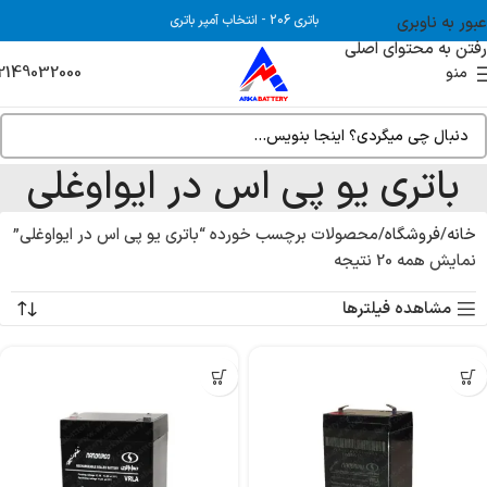
عبور به ناوبری
باتری 206
-
انتخاب آمپر باتری
رفتن به محتوای اصلی
2149032000
منو
باتری یو پی اس در ایواوغلی
خانه
فروشگاه
محصولات برچسب خورده “باتری یو پی اس در ایواوغلی”
نمایش همه 20 نتیجه
مشاهده فیلترها