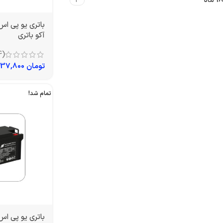
18 ماه
4
آکو باتری
(4)
تومان
4,237,800
تمام شد!