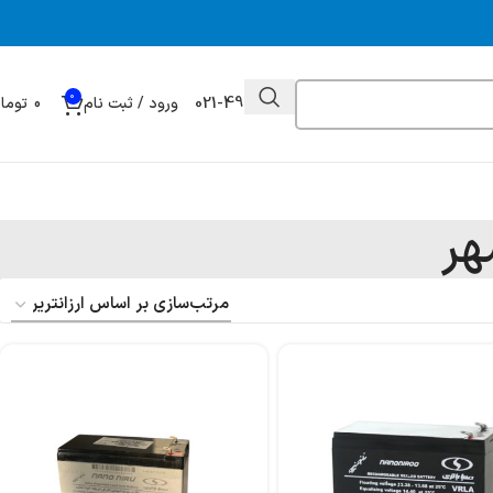
0
021-49032000
ورود / ثبت نام
0
توما
هر