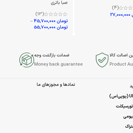
صبا باتری
(4)
(13)
27,000,000
تومان
45,700,000
–
تومان
55,700,000
 اصالت کالا
ضمانت بازگشت وجه
Money back guarantee
Product Au
نمادها و مجوزهای ما
د
وتورسیکلت
تیومی
تراک