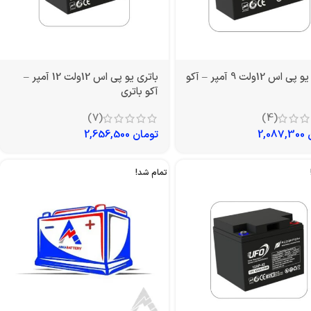
باتری یو پی اس 12ولت 9 آمپر – آکو
باتری یو پی اس 12ولت 12 آمپر –
آکو باتری
(7)
(4)
2,087,300
تومان
2,656,500
تمام شد!