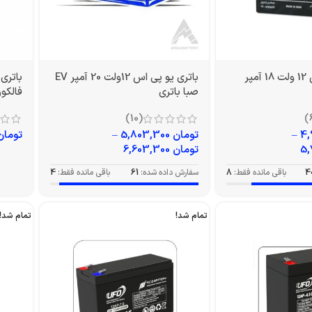
باتری یو پی اس 12 ولت 18 آمپر
باتری یو پی اس 12ولت 20 آمپر EV
صبا باتری
فالکون م
(10)
–
تومان
5,803,300
–
تومان
تومان
6,603,300
4
باقی مانده فقط:
8
سفارش داده شده:
61
باقی مانده فقط:
4
تمام شد!
تمام شد!