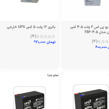
باتری یو پی اس 6 ولت 4.5 آمپر
باتری ۱۲ ولت ۵ آمپر UPS خارجی
دل FB6-4.5
(4)
(4)
تومان
920,000
600,000
تمام شد!