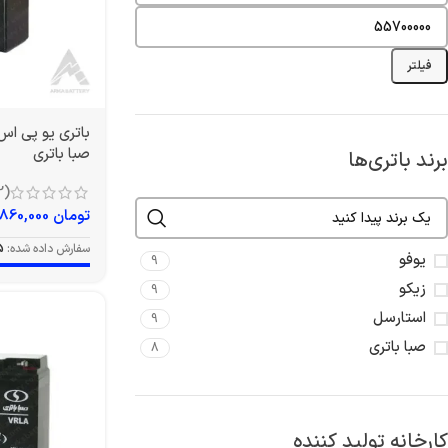
فیلتر
صبا باتری
برند باتری‌ها
(12)
تومان
860,000
سفارش داده شده:
5
یوفو
9
زیکو
9
استارسل
9
صبا باتری
8
کارخانه تولید کننده