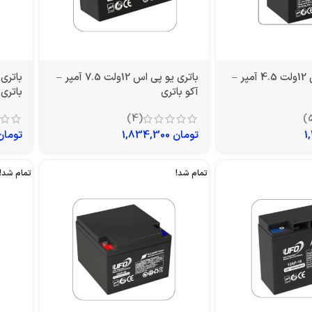
باتری یو پی اس 12ولت 4.5 آمپر –
باتری یو پی اس 12ولت 7.5 آمپر –
آکو باتری
باتری
(4)
تومان
1,834,300
تومان
تمام شد!
تمام شد!