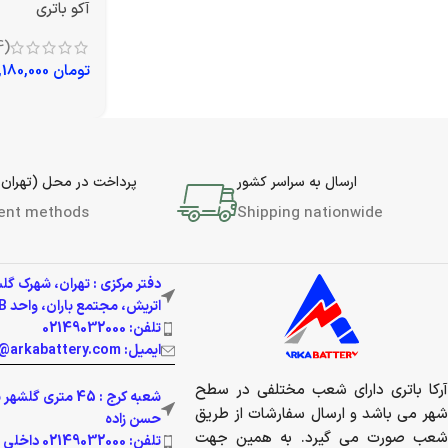
آکو باتری
(4)
تومان
15,180,000
ارسال به سراسر کشور
پرداخت در محل (تهران 
ent methods
Shipping nationwide
دفتر مرکزی : تهران، شهرک گل
اتریش، مجتمع باران، واحد 337B
تلفن: 02149032000
ایمیل: info@arkabattery.com
آرکا باتری دارای شعب مختلفی در سطح
شعبه کرج : 45 متری 
شهر می باشد و ارسال سفارشات از طریق
حسن زاده
شعب صورت می گیرد. به همین جهت
تلفن: 02149032000 داخلی 201