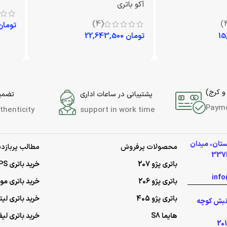
آکو باتری
(4)
تومان
تومان
22,643,500
و کرج)
پشتیبانی در ساعات اداری
تضمین
Paym
thenticity
support in work time
ستان، میدان
محصولات پرفروش
مطالب پربازدی
باتری پژو 207
خرید باتری UPS (یو‌پی‌اس)
باتری پژو 206
خرید باتری م
باتری پژو 405
خرید باتری لی
گلشهر نبش کوچه
هایما S8
خرید باتری لیف