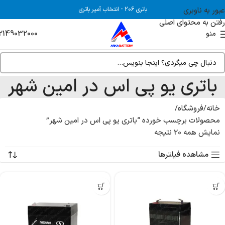
عبور به ناوبری
باتری 206
-
انتخاب آمپر باتری
رفتن به محتوای اصلی
2149032000
منو
باتری یو پی اس در امین شهر
خانه
فروشگاه
محصولات برچسب خورده “باتری یو پی اس در امین شهر”
نمایش همه 20 نتیجه
مشاهده فیلترها