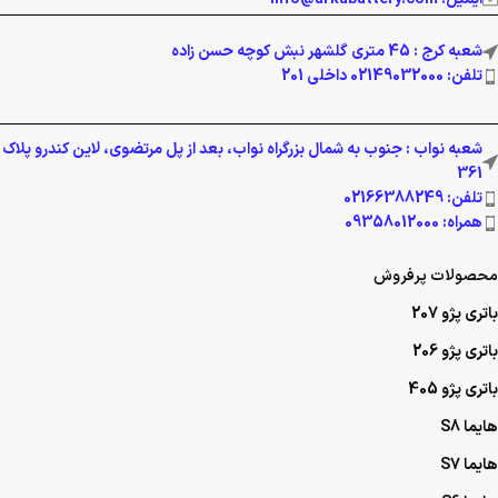
شعبه کرج : 45 متری گلشهر نبش کوچه حسن زاده
تلفن: 02149032000 داخلی 201
شعبه نواب : جنوب به شمال بزرگراه نواب، بعد از پل مرتضوی، لاین کندرو پلاک
361
تلفن: 02166388249
همراه: 09358012000
محصولات پرفروش
باتری پژو 207
باتری پژو 206
باتری پژو 405
هایما S8
هایما S7