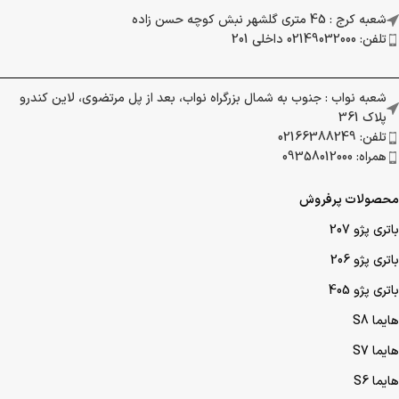
شعبه کرج : 45 متری گلشهر نبش کوچه حسن زاده
تلفن: 02149032000 داخلی 201
شعبه نواب : جنوب به شمال بزرگراه نواب، بعد از پل مرتضوی، لاین کندرو
پلاک 361
تلفن: 02166388249
همراه: 09358012000
محصولات پرفروش
باتری پژو 207
باتری پژو 206
باتری پژو 405
هایما S8
هایما S7
هایما S6