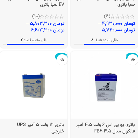
صبا باتری
EV صبا باتری
(10)
(6)
تومان
4,930,000
–
تومان
5,803,300
–
تومان
5,740,000
تومان
6,603,300
باقی مانده فقط:
8
باقی مانده فقط:
4
تمام شد!
تمام شد!
باتری یو پی اس 6 ولت 4.5 آمپر
باتری ۱۲ ولت ۵ آمپر UPS
فالکون مدل FB6-4.5
خارجی