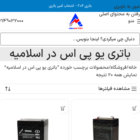
عبور به ناوبری
باتری 206
-
انتخاب آمپر باتری
رفتن به محتوای اصلی
2149032000
منو
باتری یو پی اس در اسلامیه
خانه
فروشگاه
محصولات برچسب خورده “باتری یو پی اس در اسلامیه”
نمایش همه 20 نتیجه
مشاهده فیلترها