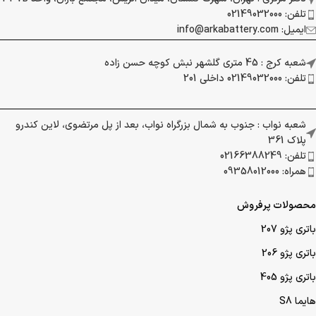
تلفن: 02149032000
ایمیل: info@arkabattery.com
شعبه کرج : 45 متری گلشهر نبش کوچه حسن زاده
تلفن: 02149032000 داخلی 201
شعبه نواب : جنوب به شمال بزرگراه نواب، بعد از پل مرتضوی، لاین کندرو
پلاک 361
تلفن: 02166388249
همراه: 09358012000
محصولات پرفروش
باتری پژو 207
باتری پژو 206
باتری پژو 405
هایما S8