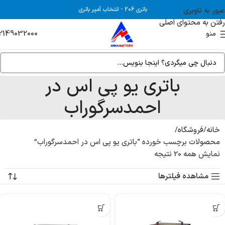
عبور به ناوبری
باتری 206
-
انتخاب آمپر باتری
رفتن به محتوای اصلی
2149032000
منو
باتری یو پی اس در
احمدسرگوراب
خانه
فروشگاه
محصولات برچسب خورده “باتری یو پی اس در احمدسرگوراب”
نمایش همه 20 نتیجه
مشاهده فیلترها