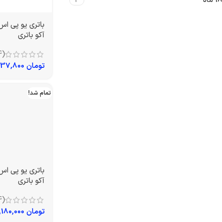
18 ماه
4
آکو باتری
(4)
تومان
4,237,800
تمام شد!
آکو باتری
(4)
تومان
15,180,000