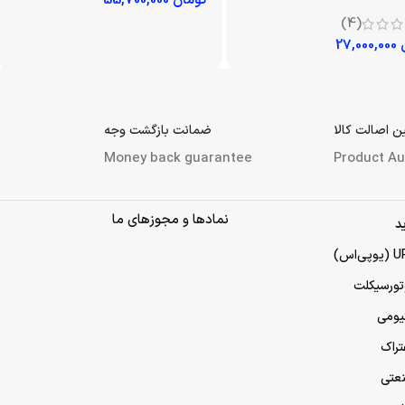
تومان
55,700,000
(4)
27,000,000
 اصالت کالا
ضمانت بازگشت وجه
Money back guarantee
Product Au
نمادها و مجوزهای ما
د
تورسیکلت
تیومی
تراک
نعتی