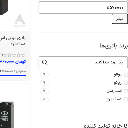
فیلتر
صبا باتری
برند باتری‌ها
(12)
تومان
860,000
سفارش داده شده:
5
یوفو
9
زیکو
9
استارسل
9
صبا باتری
8
کارخانه تولید کننده