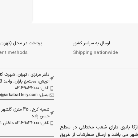
ارسال به سراسر کشور
پرداخت در محل (تهران 
ent methods
Shipping nationwide
دفتر مرکزی : تهران، شهرک گ
اتریش، مجتمع باران، واحد 337B
تلفن: 02149032000
ایمیل: info@arkabattery.com
شعبه کرج : 45 متری
حسن زاده
تلفن: 02149032000 داخلی 201
آرکا باتری دارای شعب مختلفی در سطح
شهر می باشد و ارسال سفارشات از طریق