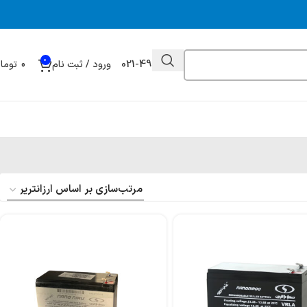
0
021-49032000
ورود / ثبت نام
0
توما