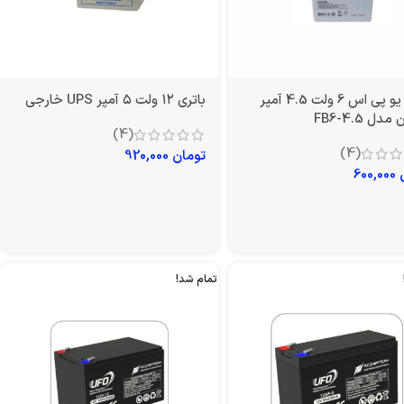
باتری یو پی اس 6 ولت 4.5 آمپر
باتری ۱۲ ولت ۵ آمپر UPS خارجی
دل FB6-4.5
(4)
(4)
تومان
920,000
600,000
تمام شد!