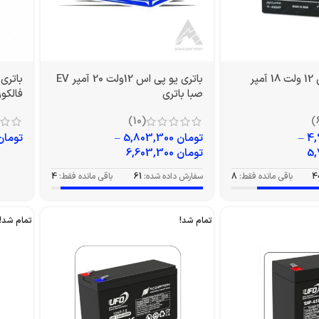
باتری یو پی اس 12 ولت 18 آمپر
باتری یو پی اس 12ولت 20 آمپر EV
صبا باتری
فالکون م
(10)
–
تومان
5,803,300
–
تومان
تومان
6,603,300
4
باقی مانده فقط:
8
سفارش داده شده:
61
باقی مانده فقط:
4
تمام شد!
تمام شد!