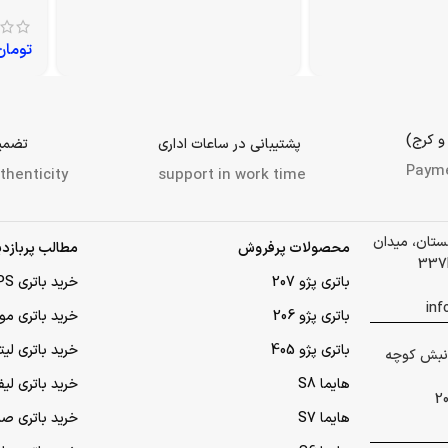
تومان
و کرج)
پشتیبانی در ساعات اداری
تضمین
Paym
thenticity
support in work time
لستان، میدان
محصولات پرفروش
مطالب پربازدی
باتری پژو 207
خرید باتری UPS (یو‌پی‌اس)
باتری پژو 206
خرید باتری مو
باتری پژو 405
خرید باتری لی
 گلشهر نبش کوچه
هایما S8
خرید باتری لیف
هایما S7
خرید باتری ص