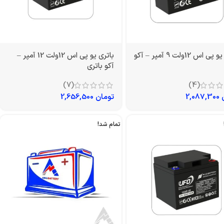
باتری یو پی اس 12ولت 9 آمپر – آکو
باتری یو پی اس 12ولت 12 آمپر –
آکو باتری
(7)
(4)
2,087,300
تومان
2,656,500
تمام شد!