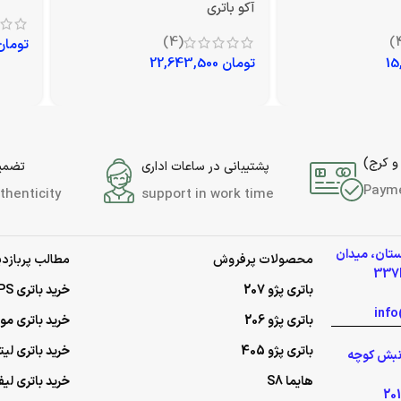
آکو باتری
(4)
تومان
تومان
22,643,500
و کرج)
پشتیبانی در ساعات اداری
تضمین
Paym
thenticity
support in work time
ستان، میدان
محصولات پرفروش
مطالب پربازدی
باتری پژو 207
خرید باتری UPS (یو‌پی‌اس)
باتری پژو 206
خرید باتری م
باتری پژو 405
خرید باتری لی
گلشهر نبش کوچه
هایما S8
خرید باتری لیف