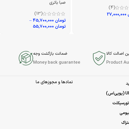
صبا باتری
(4)
(13)
27,000,000
تومان
45,700,000
–
تومان
55,700,000
 اصالت کالا
ضمانت بازگشت وجه
Money back guarantee
Product Au
نمادها و مجوزهای ما
د
وتورسیکلت
تیومی
تراک