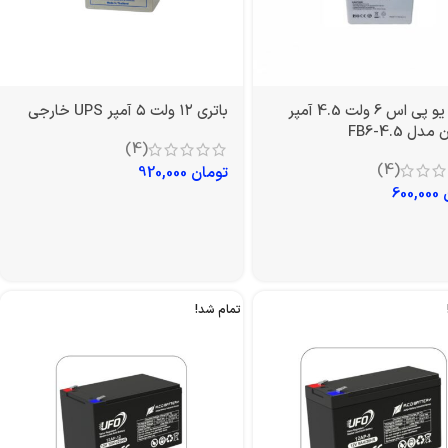
باتری یو پی اس 6 ولت 4.5 آمپر
باتری ۱۲ ولت ۵ آمپر UPS خارجی
دل FB6-4.5
(4)
(4)
تومان
920,000
600,000
تمام شد!