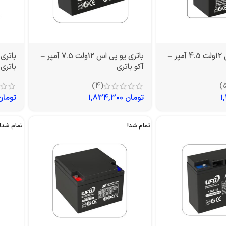
باتری یو پی اس 12ولت 4.5 آمپر –
باتری یو پی اس 12ولت 7.5 آمپر –
آکو باتری
باتری
(4)
تومان
1,834,300
تومان
تمام شد!
تمام شد!