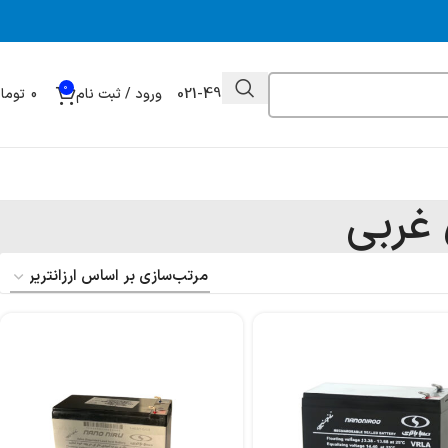
0
021-49032000
ورود / ثبت نام
0
توما
 غربی