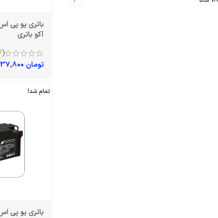
18 ماه
4
آکو باتری
(4)
تومان
4,237,800
تمام شد!