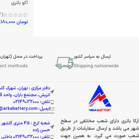
آکو باتری
(4)
تومان
15,180,000
ارسال به سراسر کشور
پرداخت در محل (تهران 
ent methods
Shipping nationwide
دفتر مرکزی : تهران، شهرک گل
اتریش، مجتمع باران، واحد 337B
تلفن: 02149032000
ایمیل: info@arkabattery.com
آرکا باتری دارای شعب مختلفی در سطح
شعبه کرج : 45 متری 
شهر می باشد و ارسال سفارشات از طریق
حسن زاده
شعب صورت می گیرد. به همین جهت
تلفن: 02149032000 داخلی 201