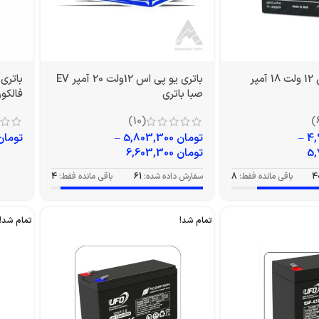
باتری یو پی اس 12 ولت 18 آمپر
باتری یو پی اس 12ولت 20 آمپر EV
صبا باتری
فالکون م
(10)
–
تومان
5,803,300
–
تومان
تومان
6,603,300
4
باقی مانده فقط:
8
سفارش داده شده:
61
باقی مانده فقط:
4
تمام شد!
تمام شد!