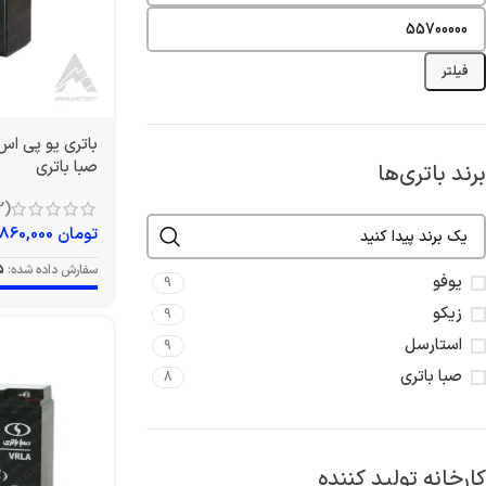
فیلتر
صبا باتری
برند باتری‌ها
(12)
تومان
860,000
سفارش داده شده:
5
یوفو
9
زیکو
9
استارسل
9
صبا باتری
8
کارخانه تولید کننده