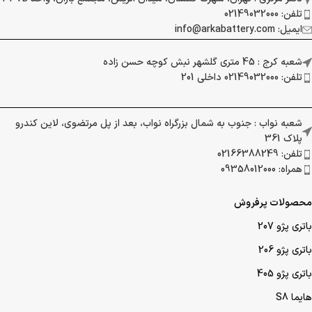
تلفن: 02149032000
ایمیل: info@arkabattery.com
شعبه کرج : 45 متری گلشهر نبش کوچه حسن زاده
تلفن: 02149032000 داخلی 201
شعبه نواب : جنوب به شمال بزرگراه نواب، بعد از پل مرتضوی، لاین کندرو
پلاک 361
تلفن: 02166388249
همراه: 09358012000
محصولات پرفروش
باتری پژو 207
باتری پژو 206
باتری پژو 405
هایما S8