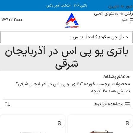
عبور به ناوبری
باتری 206
-
انتخاب آمپر باتری
رفتن به محتوای اصلی
2149032000
منو
باتری یو پی اس در آذربایجان
شرقی
خانه
فروشگاه
محصولات برچسب خورده “باتری یو پی اس در آذربایجان شرقی”
نمایش همه 20 نتیجه
مشاهده فیلترها