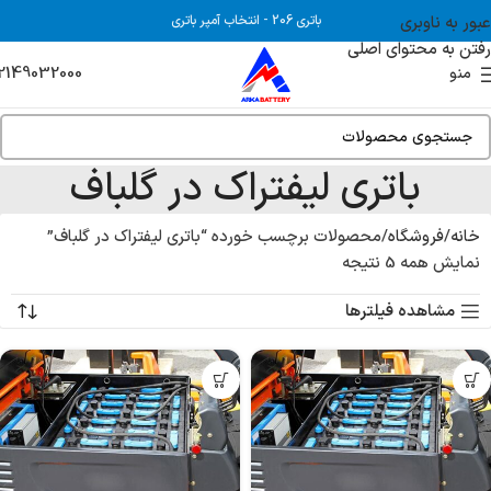
عبور به ناوبری
باتری 206
-
انتخاب آمپر باتری
رفتن به محتوای اصلی
2149032000
منو
باتری لیفتراک در گلباف
خانه
فروشگاه
محصولات برچسب خورده “باتری لیفتراک در گلباف”
نمایش همه 5 نتیجه
مشاهده فیلترها