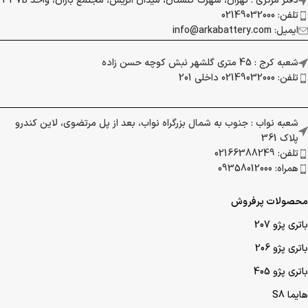
دفتر مرکزی : تهران، شهرک گلستان، میدان اتریش، مجتمع باران، واحد 337B
تلفن: 02149032000
ایمیل: info@arkabattery.com
شعبه کرج : 45 متری گلشهر نبش کوچه حسن زاده
تلفن: 02149032000 داخلی 201
شعبه نواب : جنوب به شمال بزرگراه نواب، بعد از پل مرتضوی، لاین کندرو
پلاک 361
تلفن: 02166388249
همراه: 09358012000
محصولات پرفروش
باتری پژو 207
باتری پژو 206
باتری پژو 405
هایما S8