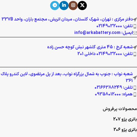
دفتر مرکزی : تهران، شهرک گلستان، میدان اتریش، مجتمع باران، واحد 337B
تلفن: 02149032000
ایمیل: info@arkabattery.com
شعبه کرج : 45 متری گلشهر نبش کوچه حسن زاده
تلفن: 02149032000 داخلی 201
شعبه نواب : جنوب به شمال بزرگراه نواب، بعد از پل مرتضوی، لاین کندرو پلاک
361
تلفن: 02166388249
همراه: 09358012000
محصولات پرفروش
باتری پژو 207
باتری پژو 206