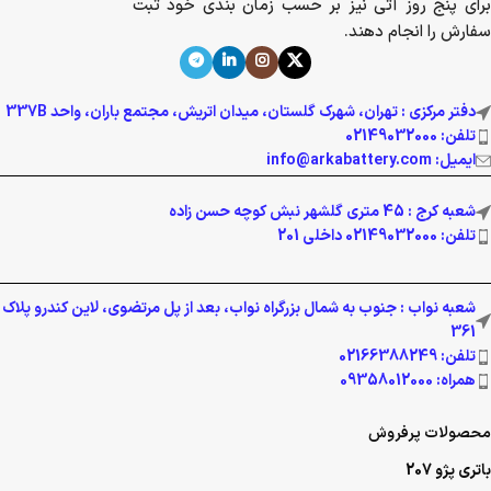
برای پنج روز آتی نیز بر حسب زمان بندی خود ثبت
سفارش را انجام دهند.
دفتر مرکزی : تهران، شهرک گلستان، میدان اتریش، مجتمع باران، واحد 337B
تلفن: 02149032000
ایمیل: info@arkabattery.com
شعبه کرج : 45 متری گلشهر نبش کوچه حسن زاده
تلفن: 02149032000 داخلی 201
شعبه نواب : جنوب به شمال بزرگراه نواب، بعد از پل مرتضوی، لاین کندرو پلاک
361
تلفن: 02166388249
همراه: 09358012000
محصولات پرفروش
باتری پژو 207