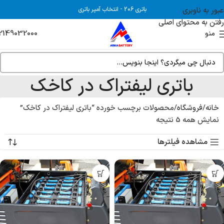
عبور به ناوبری
باتری 206
-
انتخاب آمپر باتری
رفتن به محتوای اصلی
2149032000
منو
باتری لیفتراک در کاخک
خانه
فروشگاه
محصولات برچسب خورده “باتری لیفتراک در کاخک”
نمایش همه 5 نتیجه
مشاهده فیلترها