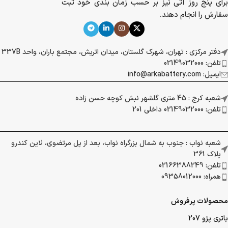
برای پنج روز آتی نیز بر حسب زمان بندی خود ثبت
سفارش را انجام دهند.
دفتر مرکزی : تهران، شهرک گلستان، میدان اتریش، مجتمع باران، واحد 337B
تلفن: 02149032000
ایمیل: info@arkabattery.com
شعبه کرج : 45 متری گلشهر نبش کوچه حسن زاده
تلفن: 02149032000 داخلی 201
شعبه نواب : جنوب به شمال بزرگراه نواب، بعد از پل مرتضوی، لاین کندرو
پلاک 361
تلفن: 02166388249
همراه: 09358012000
محصولات پرفروش
باتری پژو 207