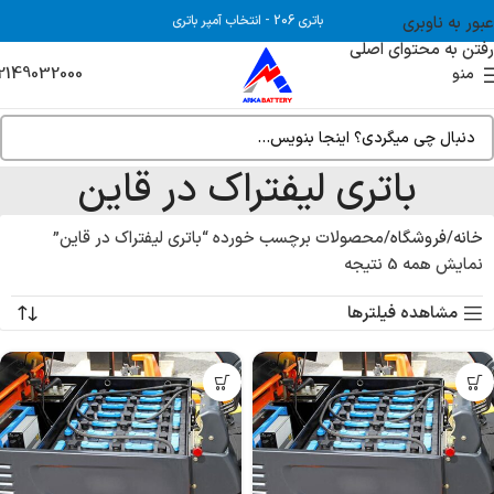
عبور به ناوبری
باتری 206
-
انتخاب آمپر باتری
رفتن به محتوای اصلی
2149032000
منو
باتری لیفتراک در قاین
خانه
فروشگاه
محصولات برچسب خورده “باتری لیفتراک در قاین”
نمایش همه 5 نتیجه
مشاهده فیلترها