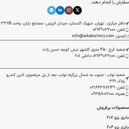
سفارش را انجام دهند.
دفتر مرکزی : تهران، شهرک گلستان، میدان اتریش، مجتمع باران، واحد 337B
تلفن: 02149032000
ایمیل: info@arkabattery.com
شعبه کرج : 45 متری گلشهر نبش کوچه حسن زاده
تلفن: 02149032000 داخلی 201
شعبه نواب : جنوب به شمال بزرگراه نواب، بعد از پل مرتضوی، لاین کندرو
پلاک 361
تلفن: 02166388249
همراه: 09358012000
محصولات پرفروش
باتری پژو 207
باتری پژو 206