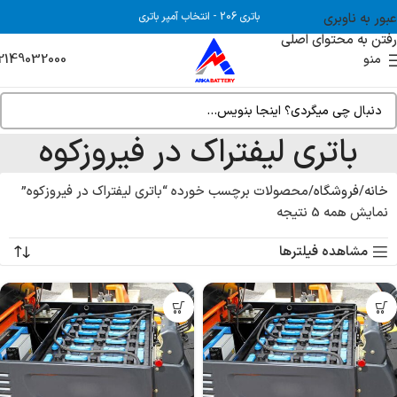
عبور به ناوبری
باتری 206
-
انتخاب آمپر باتری
رفتن به محتوای اصلی
2149032000
منو
باتری لیفتراک در فیروزکوه
خانه
فروشگاه
محصولات برچسب خورده “باتری لیفتراک در فیروزکوه”
نمایش همه 5 نتیجه
مشاهده فیلترها