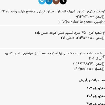
دفتر مرکزی : تهران، شهرک گلستان، میدان اتریش، مجتمع باران، واحد 337B
تلفن: 02149032000
ایمیل: info@arkabattery.com
شعبه کرج : 45 متری گلشهر نبش کوچه حسن زاده
تلفن: 02149032000 داخلی 201
شعبه نواب : جنوب به شمال بزرگراه نواب، بعد از پل مرتضوی، لاین کندرو
پلاک 361
تلفن: 02166388249
همراه: 09358012000
محصولات پرفروش
باتری پژو 207
باتری پژو 206
باتری پژو 405