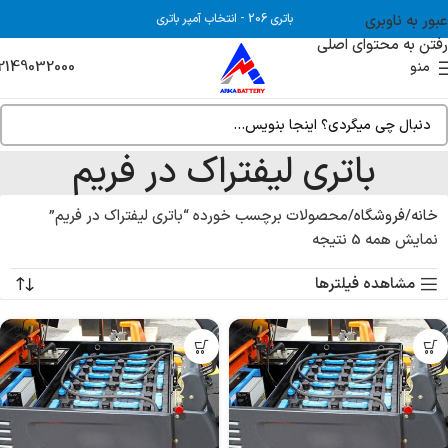
عبور به ناوبری
باتری 206
-
انتخاب آمپر باتری
رفتن به محتوای اصلی
2149032000
منو
باتری لیفتراک در فریم
خانه
فروشگاه
محصولات برچسب خورده “باتری لیفتراک در فریم”
نمایش همه 5 نتیجه
مشاهده فیلترها