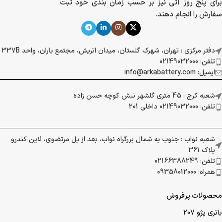
برای پنج روز آتی نیز بر حسب زمان بندی خود ثبت
سفارش را انجام دهند.
دفتر مرکزی : تهران، شهرک گلستان، میدان اتریش، مجتمع باران، واحد 337B
تلفن: 02149032000
ایمیل: info@arkabattery.com
شعبه کرج : 45 متری گلشهر نبش کوچه حسن زاده
تلفن: 02149032000 داخلی 201
شعبه نواب : جنوب به شمال بزرگراه نواب، بعد از پل مرتضوی، لاین کندرو
پلاک 361
تلفن: 02166388249
همراه: 09358012000
محصولات پرفروش
باتری پژو 207