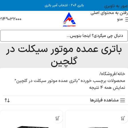
عبور به ناوبری
باتری 206
-
انتخاب آمپر باتری
رفتن به محتوای اصلی
2149032000
منو
باتری عمده موتور سیکلت در
گلچین
خانه
فروشگاه
محصولات برچسب خورده “باتری عمده موتور سیکلت در گلچین”
نمایش همه 4 نتیجه
مشاهده فیلترها