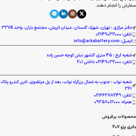
سفارش را انجام دهند.
دفتر مرکزی : تهران، شهرک گلستان، میدان اتریش، مجتمع باران، واحد 337B
تلفن: 02149032000
ایمیل: info@arkabattery.com
شعبه کرج : 45 متری گلشهر نبش کوچه حسن زاده
تلفن: 02149032000 داخلی 201
شعبه نواب : جنوب به شمال بزرگراه نواب، بعد از پل مرتضوی، لاین کندرو پلاک
361
تلفن: 02166388249
همراه: 09358012000
محصولات پرفروش
باتری پژو 207