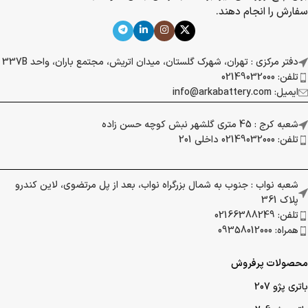
سفارش را انجام دهند.
دفتر مرکزی : تهران، شهرک گلستان، میدان اتریش، مجتمع باران، واحد 337B
تلفن: 02149032000
ایمیل: info@arkabattery.com
شعبه کرج : 45 متری گلشهر نبش کوچه حسن زاده
تلفن: 02149032000 داخلی 201
شعبه نواب : جنوب به شمال بزرگراه نواب، بعد از پل مرتضوی، لاین کندرو
پلاک 361
تلفن: 02166388249
همراه: 09358012000
محصولات پرفروش
باتری پژو 207