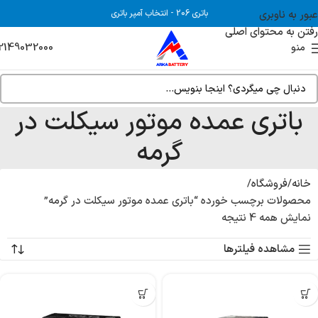
عبور به ناوبری
باتری 206
-
انتخاب آمپر باتری
رفتن به محتوای اصلی
2149032000
منو
باتری عمده موتور سیکلت در
گرمه
خانه
فروشگاه
محصولات برچسب خورده “باتری عمده موتور سیکلت در گرمه”
نمایش همه 4 نتیجه
مشاهده فیلترها