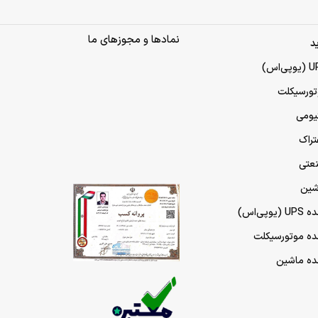
نمادها و مجوزهای ما
د
تورسیکلت
تیومی
تراک
نعتی
شین
پی‌اس)
مده موتورسیکلت
مده ماشین