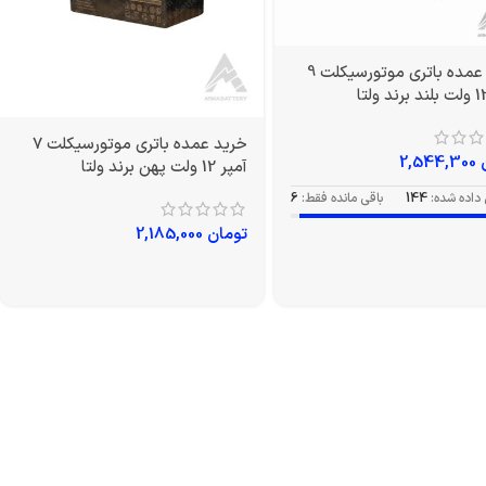
خرید عمده باتری موتورسیکلت 9
خرید عمده باتری موتورسیکلت 7
2,544,300
آمپر 12 ولت پهن برند ولتا
داده شده:
144
باقی مانده فقط:
6
تومان
2,185,000