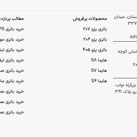
لستان، میدان
محصولات پرفروش
مطالب پربازدی
باتری پژو 207
خرید باتری UPS (یو‌پی‌اس)
باتری پژو 206
خرید باتری مو
باتری پژو 405
خرید باتری لی
 گلشهر نبش کوچه
هایما S8
خرید باتری لیف
هایما S7
خرید باتری ص
هایما S6
خرید باتری ما
رگراه نواب،
خرید باتری عمده UPS (یو‌
پلاک 361
خرید باتری ع
خرید باتری ع