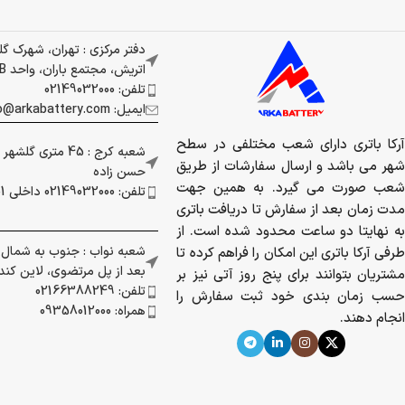
دفتر مرکزی : تهران، شهرک گ
اتریش، مجتمع باران، واحد 337B
تلفن: 02149032000
ایمیل: info@arkabattery.com
آرکا باتری دارای شعب مختلفی در سطح
شعبه کرج : 45 متری
شهر می باشد و ارسال سفارشات از طریق
حسن زاده
شعب صورت می گیرد. به همین جهت
تلفن: 02149032000 داخلی 201
مدت زمان بعد از سفارش تا دریافت باتری
به نهایتا دو ساعت محدود شده است. از
شعبه نواب : جنوب به شمال بز
طرفی آرکا باتری این امکان را فراهم کرده تا
بعد از پل مرتضوی، لاین کندرو 
مشتریان بتوانند برای پنج روز آتی نیز بر
تلفن: 02166388249
حسب زمان بندی خود ثبت سفارش را
همراه: 09358012000
انجام دهند.