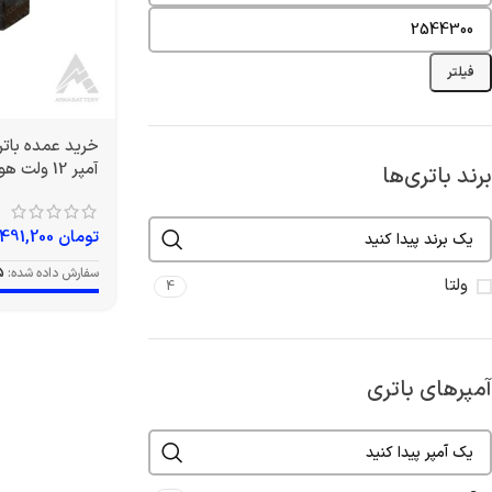
فیلتر
آمپر 12 ولت هوندایی برند ولتا
برند باتری‌ها
تومان
1,491,200
سفارش داده شده:
5
ولتا
4
آمپرهای باتری