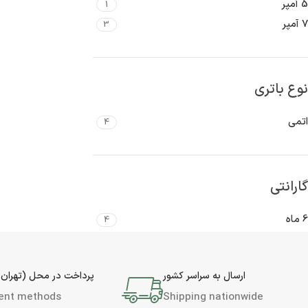
5 آمپر
1
7 آمپر
3
نوع باتری
اتمی
4
گارانتی
6 ماه
4
ارسال به سراسر کشور
پرداخت در محل (تهران 
ent methods
Shipping nationwide