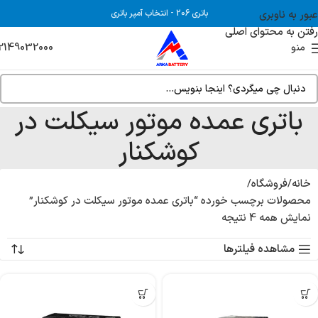
عبور به ناوبری
باتری 206
-
انتخاب آمپر باتری
رفتن به محتوای اصلی
2149032000
منو
باتری عمده موتور سیکلت در
کوشکنار
خانه
فروشگاه
محصولات برچسب خورده “باتری عمده موتور سیکلت در کوشکنار”
نمایش همه 4 نتیجه
مشاهده فیلترها