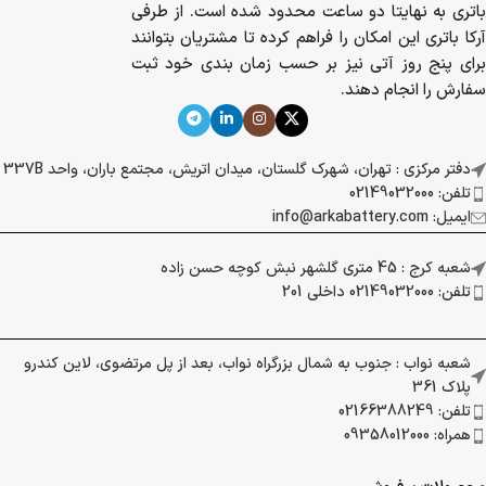
باتری به نهایتا دو ساعت محدود شده است. از طرفی
آرکا باتری این امکان را فراهم کرده تا مشتریان بتوانند
برای پنج روز آتی نیز بر حسب زمان بندی خود ثبت
سفارش را انجام دهند.
دفتر مرکزی : تهران، شهرک گلستان، میدان اتریش، مجتمع باران، واحد 337B
تلفن: 02149032000
ایمیل: info@arkabattery.com
شعبه کرج : 45 متری گلشهر نبش کوچه حسن زاده
تلفن: 02149032000 داخلی 201
شعبه نواب : جنوب به شمال بزرگراه نواب، بعد از پل مرتضوی، لاین کندرو
پلاک 361
تلفن: 02166388249
همراه: 09358012000