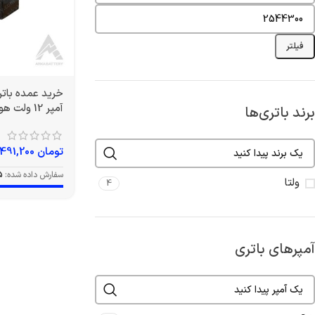
فیلتر
آمپر 12 ولت هوندایی برند ولتا
برند باتری‌ها
تومان
1,491,200
سفارش داده شده:
5
ولتا
4
آمپرهای باتری