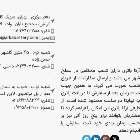
دفتر مرکزی : تهران، شهرک گ
اتریش، مجتمع باران، واحد 337B
تلفن: 02149032000
ایمیل: info@arkabattery.com
شعبه کرج : 45 متری
حسن زاده
تلفن: 02149032000 داخلی 201
آرکا باتری دارای شعب مختلفی در سطح
شهر می باشد و ارسال سفارشات از طریق
شعب صورت می گیرد. به همین جهت
شعبه نواب : جنوب به شمال بز
مدت زمان بعد از سفارش تا دریافت باتری
بعد از پل مرتضوی، لاین کندرو 
به نهایتا دو ساعت محدود شده است. از
تلفن: 02166388249
همراه: 09358012000
طرفی آرکا باتری این امکان را فراهم کرده تا
مشتریان بتوانند برای پنج روز آتی نیز بر
حسب زمان بندی خود ثبت سفارش را
انجام دهند.