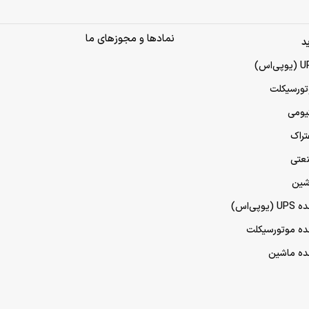
نمادها و مجوزهای ما
د
تورسیکلت
تیومی
تراک
نعتی
شین
پی‌اس)
مده موتورسیکلت
مده ماشین