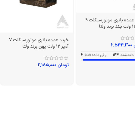
خرید عمده باتری موتورسیکلت 9
خرید عمده باتری موتورسیکلت 7
2,544,300
آمپر 12 ولت پهن برند ولتا
داده شده:
144
باقی مانده فقط:
6
تومان
2,185,000