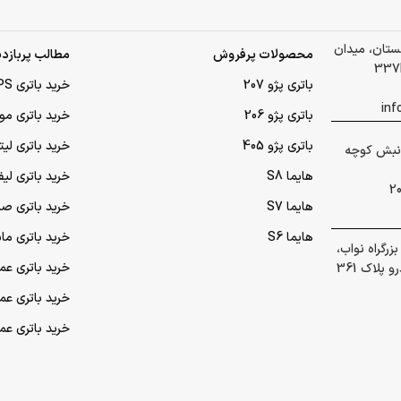
لستان، میدان
محصولات پرفروش
مطالب پربازدی
باتری پژو 207
خرید باتری UPS (یو‌پی‌اس)
باتری پژو 206
خرید باتری مو
باتری پژو 405
خرید باتری لی
 گلشهر نبش کوچه
هایما S8
خرید باتری لیف
هایما S7
خرید باتری ص
هایما S6
خرید باتری ما
رگراه نواب،
خرید باتری عمده UPS (یو‌
پلاک 361
خرید باتری ع
خرید باتری ع