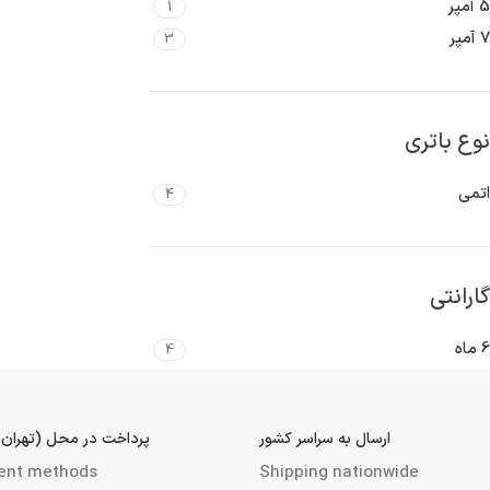
5 آمپر
1
7 آمپر
3
نوع باتری
اتمی
4
گارانتی
6 ماه
4
ارسال به سراسر کشور
پرداخت در محل (تهران 
ent methods
Shipping nationwide