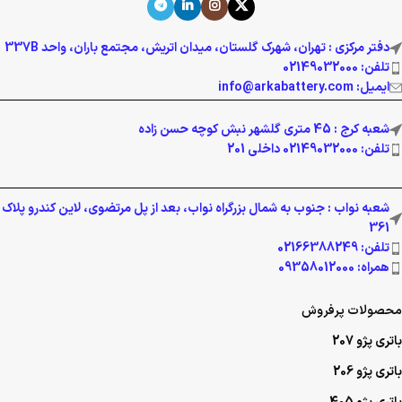
دفتر مرکزی : تهران، شهرک گلستان، میدان اتریش، مجتمع باران، واحد 337B
تلفن: 02149032000
ایمیل: info@arkabattery.com
شعبه کرج : 45 متری گلشهر نبش کوچه حسن زاده
تلفن: 02149032000 داخلی 201
شعبه نواب : جنوب به شمال بزرگراه نواب، بعد از پل مرتضوی، لاین کندرو پلاک
361
تلفن: 02166388249
همراه: 09358012000
محصولات پرفروش
باتری پژو 207
باتری پژو 206