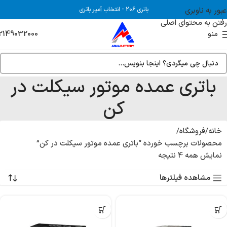
عبور به ناوبری
باتری 206
-
انتخاب آمپر باتری
رفتن به محتوای اصلی
2149032000
منو
باتری عمده موتور سیکلت در
کن
خانه
فروشگاه
محصولات برچسب خورده “باتری عمده موتور سیکلت در کن”
نمایش همه 4 نتیجه
مشاهده فیلترها