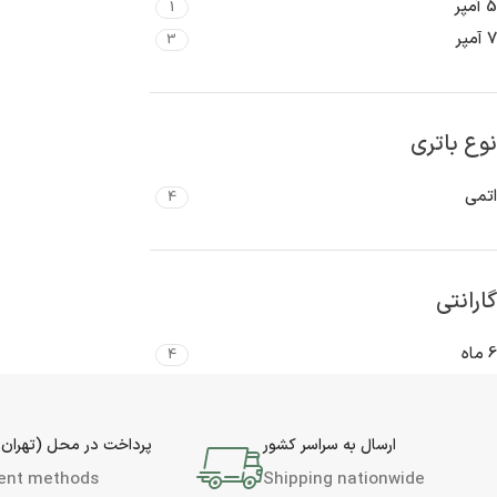
5 آمپر
1
7 آمپر
3
نوع باتری
اتمی
4
گارانتی
6 ماه
4
ارسال به سراسر کشور
پرداخت در محل (تهران 
ent methods
Shipping nationwide