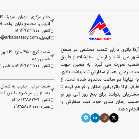
دفتر مرکزی : تهران، شهرک گ
اتریش، مجتمع باران، واحد 337B
تلفن: 02149032000
ایمیل: info@arkabattery.com
آرکا باتری دارای شعب مختلفی در سطح
شعبه کرج : 45 متری
شهر می باشد و ارسال سفارشات از طریق
حسن زاده
شعب صورت می گیرد. به همین جهت
تلفن: 02149032000 داخلی 201
مدت زمان بعد از سفارش تا دریافت باتری
به نهایتا دو ساعت محدود شده است. از
شعبه نواب : جنوب به شمال بز
طرفی آرکا باتری این امکان را فراهم کرده تا
بعد از پل مرتضوی، لاین کندرو 
مشتریان بتوانند برای پنج روز آتی نیز بر
تلفن: 02166388249
حسب زمان بندی خود ثبت سفارش را
همراه: 09358012000
انجام دهند.