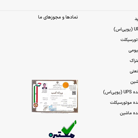
نمادها و مجوزهای ما
د
تورسیکلت
تیومی
تراک
نعتی
شین
پی‌اس)
مده موتورسیکلت
مده ماشین