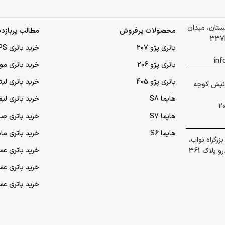
لستان، میدان
محصولات پرفروش
مطالب پربازدی
باتری پژو 207
خرید باتری UPS (یو‌پی‌اس)
باتری پژو 206
خرید باتری مو
باتری پژو 405
خرید باتری لی
 گلشهر نبش کوچه
هایما S8
خرید باتری لیف
هایما S7
خرید باتری ص
هایما S6
خرید باتری ما
رگراه نواب،
خرید باتری عمده UPS (یو‌
پلاک 361
خرید باتری ع
خرید باتری ع