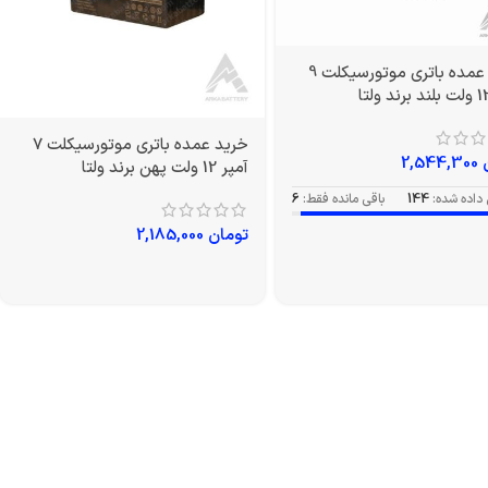
خرید عمده باتری موتورسیکلت 9
خرید عمده باتری موتورسیکلت 7
2,544,300
آمپر 12 ولت پهن برند ولتا
داده شده:
144
باقی مانده فقط:
6
تومان
2,185,000