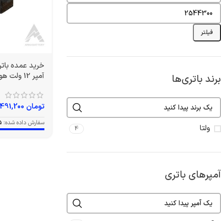
فیلتر
آمپر 12 ولت هوندایی برند ولتا
برند باتری‌ها
تومان
1,491,200
سفارش داده شده:
5
ولتا
4
آمپرهای باتری