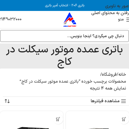
عبور به ناوبری
باتری 206
-
انتخاب آمپر باتری
رفتن به محتوای اصلی
2149032000
منو
باتری عمده موتور سیکلت در
کاج
خانه
فروشگاه
محصولات برچسب خورده “باتری عمده موتور سیکلت در کاج”
نمایش همه 4 نتیجه
مشاهده فیلترها