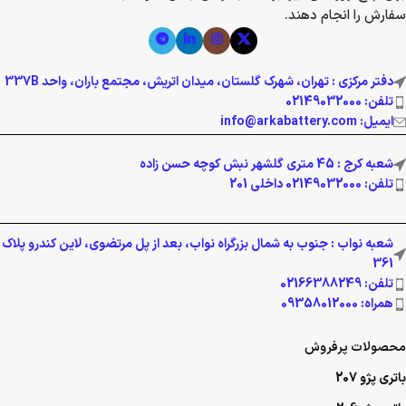
سفارش را انجام دهند.
دفتر مرکزی : تهران، شهرک گلستان، میدان اتریش، مجتمع باران، واحد 337B
تلفن: 02149032000
ایمیل: info@arkabattery.com
شعبه کرج : 45 متری گلشهر نبش کوچه حسن زاده
تلفن: 02149032000 داخلی 201
شعبه نواب : جنوب به شمال بزرگراه نواب، بعد از پل مرتضوی، لاین کندرو پلاک
361
تلفن: 02166388249
همراه: 09358012000
محصولات پرفروش
باتری پژو 207