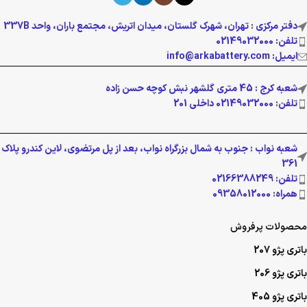
دفتر مرکزی : تهران، شهرک گلستان، میدان اتریش، مجتمع باران، واحد 337B
تلفن: 02149032000
ایمیل: info@arkabattery.com
شعبه کرج : 45 متری گلشهر نبش کوچه حسن زاده
تلفن: 02149032000 داخلی 201
شعبه نواب : جنوب به شمال بزرگراه نواب، بعد از پل مرتضوی، لاین کندرو پلاک
361
تلفن: 02166388249
همراه: 09358012000
محصولات پرفروش
باتری پژو 207
باتری پژو 206
باتری پژو 405