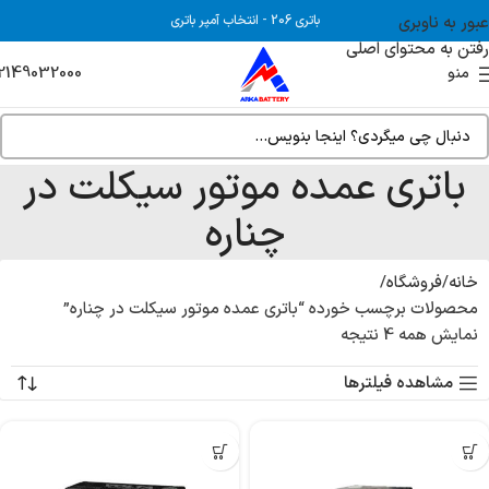
عبور به ناوبری
باتری 206
-
انتخاب آمپر باتری
رفتن به محتوای اصلی
2149032000
منو
باتری عمده موتور سیکلت در
چناره
خانه
فروشگاه
محصولات برچسب خورده “باتری عمده موتور سیکلت در چناره”
نمایش همه 4 نتیجه
مشاهده فیلترها