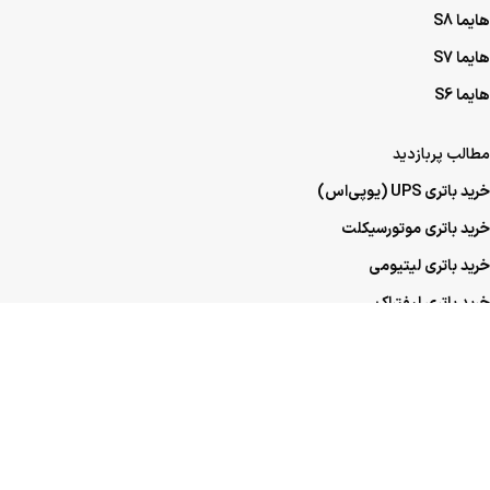
هایما S8
هایما S7
هایما S6
مطالب پربازدید
خرید باتری UPS (یو‌پی‌اس)
خرید باتری موتورسیکلت
خرید باتری لیتیومی
خرید باتری لیفتراک
خرید باتری صنعتی
خرید باتری ماشین
خرید باتری عمده UPS (یو‌پی‌اس)
خرید باتری عمده موتورسیکلت
خرید باتری عمده ماشین