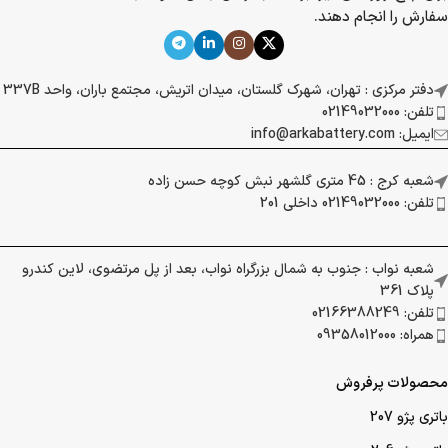
سفارش را انجام دهند.
دفتر مرکزی : تهران، شهرک گلستان، میدان اتریش، مجتمع باران، واحد 337B
تلفن: 02149032000
ایمیل: info@arkabattery.com
شعبه کرج : 45 متری گلشهر نبش کوچه حسن زاده
تلفن: 02149032000 داخلی 201
شعبه نواب : جنوب به شمال بزرگراه نواب، بعد از پل مرتضوی، لاین کندرو
پلاک 361
تلفن: 02166388249
همراه: 09358012000
محصولات پرفروش
باتری پژو 207