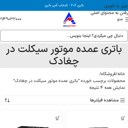
عبور به ناوبری
باتری 206
-
انتخاب آمپر باتری
رفتن به محتوای اصلی
2149032000
منو
باتری عمده موتور سیکلت در
چغادک
خانه
فروشگاه
محصولات برچسب خورده “باتری عمده موتور سیکلت در چغادک”
نمایش همه 4 نتیجه
مشاهده فیلترها