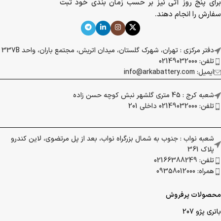
برای پنج روز آتی نیز بر حسب زمان بندی خود ثبت
سفارش را انجام دهند.
دفتر مرکزی : تهران، شهرک گلستان، میدان اتریش، مجتمع باران، واحد 337B
تلفن: 02149032000
ایمیل: info@arkabattery.com
شعبه کرج : 45 متری گلشهر نبش کوچه حسن زاده
تلفن: 02149032000 داخلی 201
شعبه نواب : جنوب به شمال بزرگراه نواب، بعد از پل مرتضوی، لاین کندرو
پلاک 361
تلفن: 02166388249
همراه: 09358012000
محصولات پرفروش
باتری پژو 207