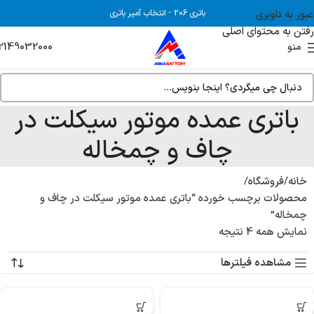
عبور به ناوبری
باتری 206
-
انتخاب آمپر باتری
رفتن به محتوای اصلی
2149032000
منو
باتری عمده موتور سیکلت در
چاف و چمخاله
خانه
فروشگاه
محصولات برچسب خورده “باتری عمده موتور سیکلت در چاف و
چمخاله”
نمایش همه 4 نتیجه
مشاهده فیلترها