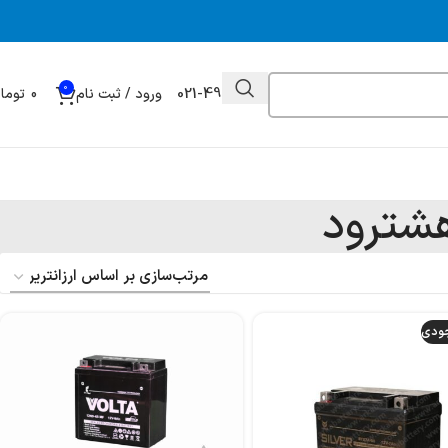
0
021-49032000
ورود / ثبت نام
0
توما
هشترود
جودی