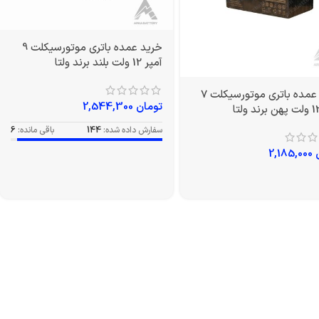
خرید عمده باتری موتورسیکلت 9
آمپر 12 ولت بلند برند ولتا
خرید عمده باتری موتورسیکلت 7
تومان
2,544,300
سفارش داده شده:
144
باقی مانده:
6
2,185,000