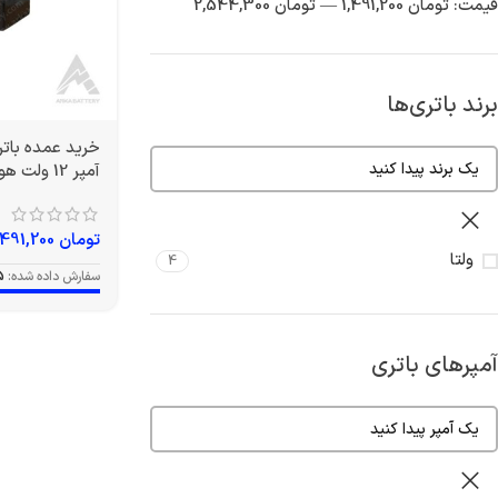
قیمت:
تومان 1,491,200
—
تومان 2,544,300
برند باتری‌ها
آمپر 12 ولت هوندایی برند ولتا
تومان
1,491,200
ولتا
4
سفارش داده شده:
5
آمپرهای باتری