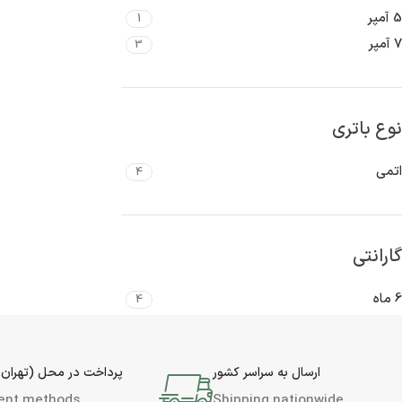
5 آمپر
1
7 آمپر
3
نوع باتری
اتمی
4
گارانتی
6 ماه
4
ارسال به سراسر کشور
پرداخت در محل (تهران 
ent methods
Shipping nationwide