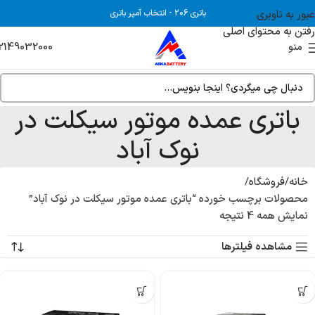
عبور به ناوبری
باتری 206
-
انتخاب آمپر باتری
رفتن به محتوای اصلی
2149032000
منو
باتری عمده موتور سیکلت در
نوک آباد
خانه
فروشگاه
محصولات برچسب خورده “باتری عمده موتور سیکلت در نوک آباد”
نمایش همه 4 نتیجه
مشاهده فیلترها