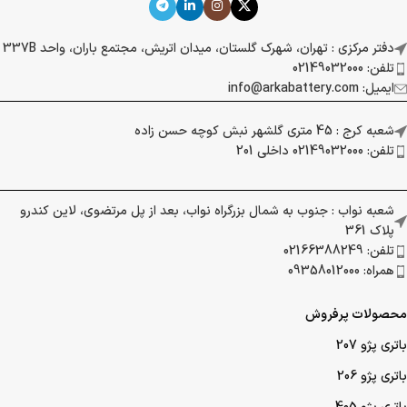
دفتر مرکزی : تهران، شهرک گلستان، میدان اتریش، مجتمع باران، واحد 337B
تلفن: 02149032000
ایمیل: info@arkabattery.com
شعبه کرج : 45 متری گلشهر نبش کوچه حسن زاده
تلفن: 02149032000 داخلی 201
شعبه نواب : جنوب به شمال بزرگراه نواب، بعد از پل مرتضوی، لاین کندرو
پلاک 361
تلفن: 02166388249
همراه: 09358012000
محصولات پرفروش
باتری پژو 207
باتری پژو 206