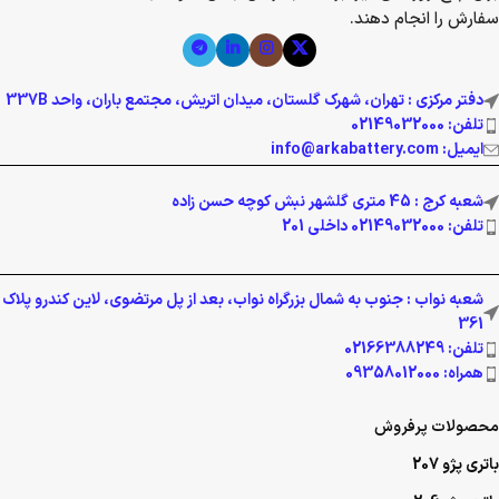
سفارش را انجام دهند.
دفتر مرکزی : تهران، شهرک گلستان، میدان اتریش، مجتمع باران، واحد 337B
تلفن: 02149032000
ایمیل: info@arkabattery.com
شعبه کرج : 45 متری گلشهر نبش کوچه حسن زاده
تلفن: 02149032000 داخلی 201
شعبه نواب : جنوب به شمال بزرگراه نواب، بعد از پل مرتضوی، لاین کندرو پلاک
361
تلفن: 02166388249
همراه: 09358012000
محصولات پرفروش
باتری پژو 207