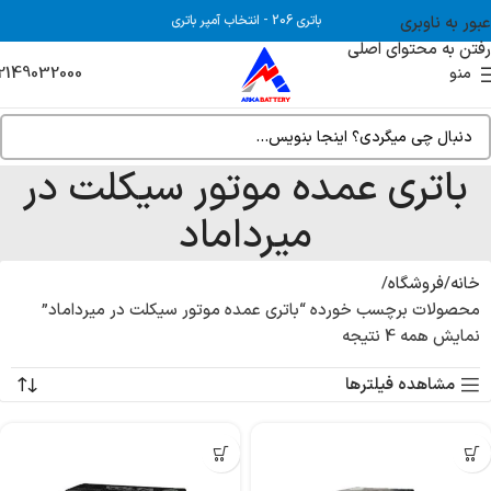
عبور به ناوبری
باتری 206
-
انتخاب آمپر باتری
رفتن به محتوای اصلی
2149032000
منو
باتری عمده موتور سیکلت در
میرداماد
خانه
فروشگاه
محصولات برچسب خورده “باتری عمده موتور سیکلت در میرداماد”
نمایش همه 4 نتیجه
مشاهده فیلترها