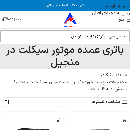
عبور به ناوبری
باتری 206
-
انتخاب آمپر باتری
رفتن به محتوای اصلی
2149032000
منو
باتری عمده موتور سیکلت در
منجیل
خانه
فروشگاه
محصولات برچسب خورده “باتری عمده موتور سیکلت در منجیل”
نمایش همه 4 نتیجه
مشاهده فیلترها