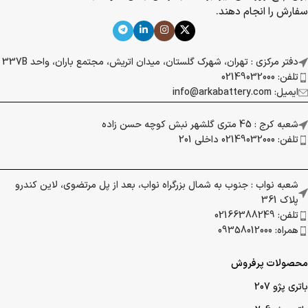
سفارش را انجام دهند.
دفتر مرکزی : تهران، شهرک گلستان، میدان اتریش، مجتمع باران، واحد 337B
تلفن: 02149032000
ایمیل: info@arkabattery.com
شعبه کرج : 45 متری گلشهر نبش کوچه حسن زاده
تلفن: 02149032000 داخلی 201
شعبه نواب : جنوب به شمال بزرگراه نواب، بعد از پل مرتضوی، لاین کندرو
پلاک 361
تلفن: 02166388249
همراه: 09358012000
محصولات پرفروش
باتری پژو 207