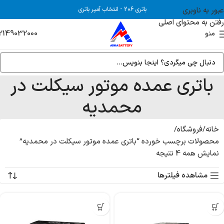
عبور به ناوبری
باتری 206
-
انتخاب آمپر باتری
رفتن به محتوای اصلی
2149032000
منو
باتری عمده موتور سیکلت در
محمدیه
خانه
فروشگاه
محصولات برچسب خورده “باتری عمده موتور سیکلت در محمدیه”
نمایش همه 4 نتیجه
مشاهده فیلترها