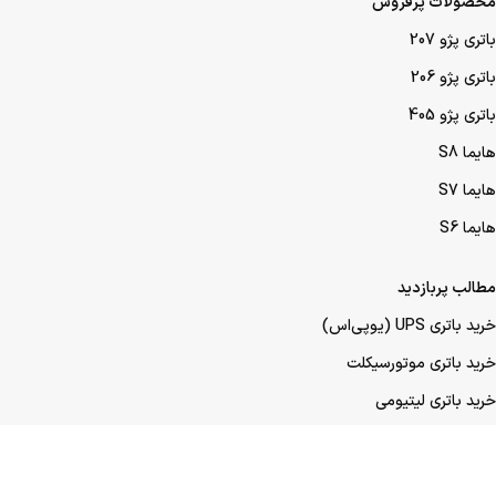
محصولات پرفروش
باتری پژو 207
باتری پژو 206
باتری پژو 405
هایما S8
هایما S7
هایما S6
مطالب پربازدید
خرید باتری UPS (یو‌پی‌اس)
خرید باتری موتورسیکلت
خرید باتری لیتیومی
خرید باتری لیفتراک