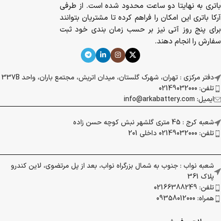
دریافت باتری به نهایتا دو ساعت محدود شده است.
از طرفی آرکا باتری این امکان را فراهم کرده تا
مشتریان بتوانند برای پنج روز آتی نیز بر حسب زمان
بندی خود ثبت سفارش را انجام دهند.
دفتر مرکزی : تهران، شهرک گلستان، میدان اتریش، مجتمع باران، واحد
337B
تلفن: 02149032000
ایمیل: info@arkabattery.com
شعبه کرج : 45 متری گلشهر نبش کوچه حسن زاده
تلفن: 02149032000 داخلی 201
شعبه نواب : جنوب به شمال بزرگراه نواب، بعد از پل مرتضوی، لاین کندرو
پلاک 361
تلفن: 02166388249
همراه: 09358012000