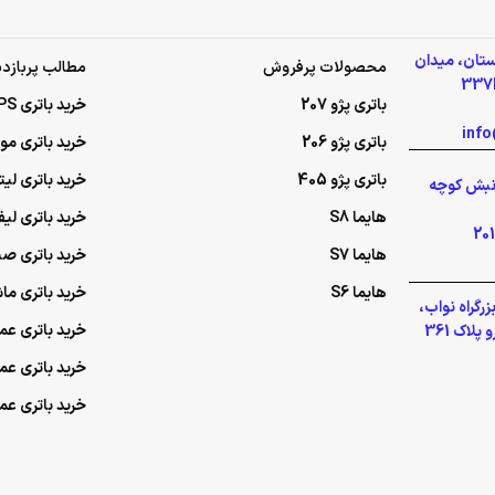
 گلستان،
محصولات پرفروش
مطالب پربازدی
 337B
باتری پژو 207
خرید باتری UPS (یو‌پی‌اس)
باتری پژو 206
خرید باتری م
باتری پژو 405
خرید باتری لی
 گلشهر نبش کوچه
هایما S8
خرید باتری لی
هایما S7
خرید باتری ص
هایما S6
خرید باتری م
بزرگراه
خرید باتری عمده UPS (یو‌
ین کندرو
خرید باتری ع
خرید باتری ع