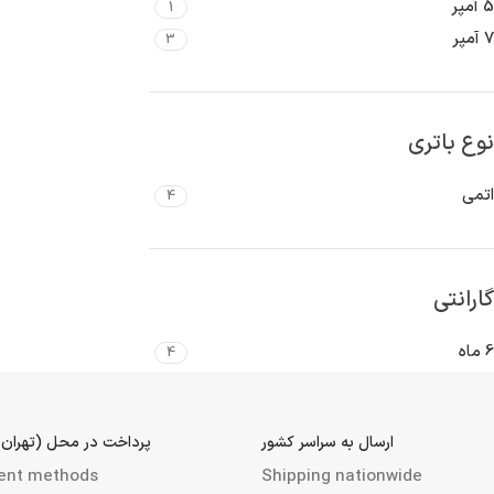
5 آمپر
1
7 آمپر
3
نوع باتری
اتمی
4
گارانتی
6 ماه
4
ارسال به سراسر کشور
پرداخت در محل (تهرا
 methods
Shipping nationwide