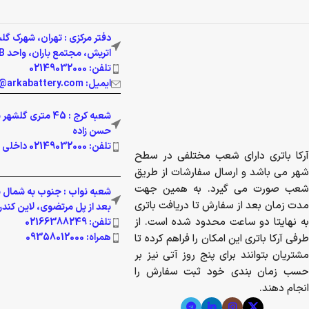
دفتر مرکزی : تهران، شهرک
میدان اتریش، مجتمع باران، واحد
تلفن: 02149032000
ایمیل: info@arkabattery.com
شعبه کرج : 45 متری
حسن زاده
تلفن: 02149032000 داخلی 201
آرکا باتری دارای شعب مختلفی در سطح
شهر می باشد و ارسال سفارشات از
طریق شعب صورت می گیرد. به همین
شعبه نواب : جنوب به شمال 
جهت مدت زمان بعد از سفارش تا
نواب، بعد از پل مرتضوی، لا
دریافت باتری به نهایتا دو ساعت محدود
پلاک 361
تلفن: 02166388249
شده است. از طرفی آرکا باتری این
همراه: 09358012000
امکان را فراهم کرده تا مشتریان بتوانند
برای پنج روز آتی نیز بر حسب زمان بندی
خود ثبت سفارش را انجام دهند.