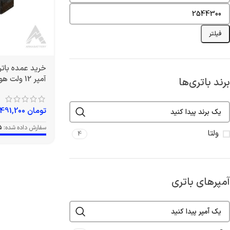
فیلتر
آمپر 12 ولت هوندایی برند ولتا
برند باتری‌ها
تومان
1,491,200
سفارش داده شده:
ولتا
4
آمپرهای باتری