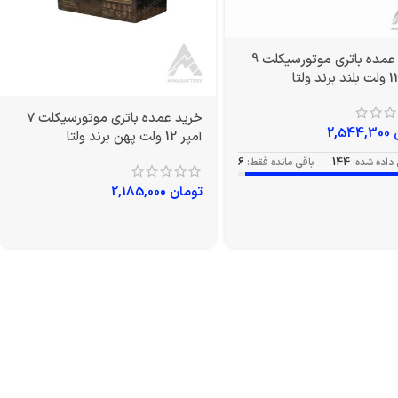
خرید عمده باتری موتورسیکلت 9
خرید عمده باتری موتورسیکلت 7
2,544,300
آمپر 12 ولت پهن برند ولتا
داده شده:
144
باقی مانده فقط:
6
تومان
2,185,000