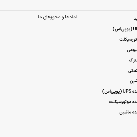
نمادها و مجوزهای ما
د
وتورسیکلت
تیومی
فتراک
نعتی
اشین
پی‌اس)
مده موتورسیکلت
مده ماشین