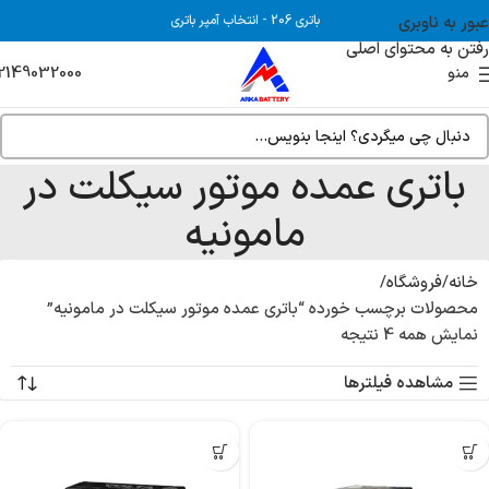
عبور به ناوبری
باتری 206
-
انتخاب آمپر باتری
رفتن به محتوای اصلی
2149032000
منو
باتری عمده موتور سیکلت در
مامونیه
خانه
فروشگاه
محصولات برچسب خورده “باتری عمده موتور سیکلت در مامونیه”
نمایش همه 4 نتیجه
مشاهده فیلترها