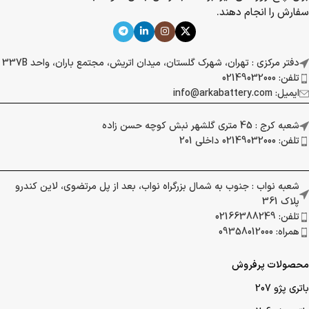
سفارش را انجام دهند.
دفتر مرکزی : تهران، شهرک گلستان، میدان اتریش، مجتمع باران، واحد 337B
تلفن: 02149032000
ایمیل: info@arkabattery.com
شعبه کرج : 45 متری گلشهر نبش کوچه حسن زاده
تلفن: 02149032000 داخلی 201
شعبه نواب : جنوب به شمال بزرگراه نواب، بعد از پل مرتضوی، لاین کندرو
پلاک 361
تلفن: 02166388249
همراه: 09358012000
محصولات پرفروش
باتری پژو 207