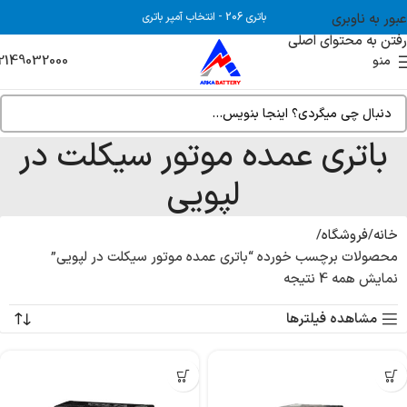
عبور به ناوبری
باتری 206
-
انتخاب آمپر باتری
رفتن به محتوای اصلی
2149032000
منو
باتری عمده موتور سیکلت در
لپویی
خانه
فروشگاه
محصولات برچسب خورده “باتری عمده موتور سیکلت در لپویی”
نمایش همه 4 نتیجه
مشاهده فیلترها