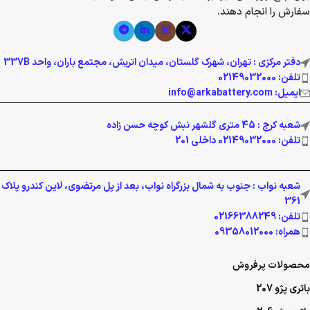
سفارش را انجام دهند.
دفتر مرکزی : تهران، شهرک گلستان، میدان اتریش، مجتمع باران، واحد 337B
تلفن: 02149032000
ایمیل: info@arkabattery.com
شعبه کرج : 45 متری گلشهر نبش کوچه حسن زاده
تلفن: 02149032000 داخلی 201
شعبه نواب : جنوب به شمال بزرگراه نواب، بعد از پل مرتضوی، لاین کندرو پلاک
361
تلفن: 02166388249
همراه: 09358012000
محصولات پرفروش
باتری پژو 207