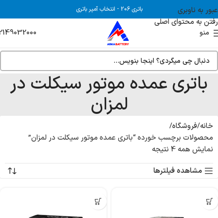
عبور به ناوبری
باتری 206
-
انتخاب آمپر باتری
رفتن به محتوای اصلی
2149032000
منو
باتری عمده موتور سیکلت در
لمزان
خانه
فروشگاه
محصولات برچسب خورده “باتری عمده موتور سیکلت در لمزان”
نمایش همه 4 نتیجه
مشاهده فیلترها