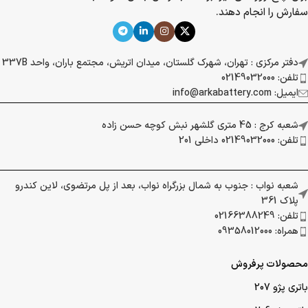
سفارش را انجام دهند.
دفتر مرکزی : تهران، شهرک گلستان، میدان اتریش، مجتمع باران، واحد 337B
تلفن: 02149032000
ایمیل: info@arkabattery.com
شعبه کرج : 45 متری گلشهر نبش کوچه حسن زاده
تلفن: 02149032000 داخلی 201
شعبه نواب : جنوب به شمال بزرگراه نواب، بعد از پل مرتضوی، لاین کندرو
پلاک 361
تلفن: 02166388249
همراه: 09358012000
محصولات پرفروش
باتری پژو 207