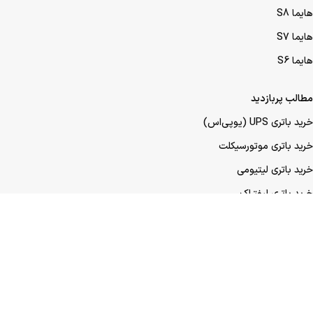
هایما S8
هایما S7
هایما S6
مطالب پربازدید
خرید باتری UPS (یو‌پی‌اس)
خرید باتری موتورسیکلت
خرید باتری لیتیومی
خرید باتری لیفتراک
خرید باتری صنعتی
خرید باتری ماشین
خرید باتری عمده UPS (یو‌پی‌اس)
خرید باتری عمده موتورسیکلت
خرید باتری عمده ماشین