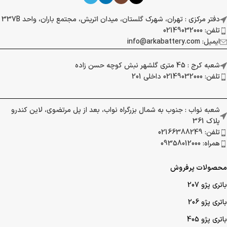
دفتر مرکزی : تهران، شهرک گلستان، میدان اتریش، مجتمع باران، واحد 337B
تلفن: 02149032000
ایمیل: info@arkabattery.com
شعبه کرج : 45 متری گلشهر نبش کوچه حسن زاده
تلفن: 02149032000 داخلی 201
شعبه نواب : جنوب به شمال بزرگراه نواب، بعد از پل مرتضوی، لاین کندرو
پلاک 361
تلفن: 02166388249
همراه: 09358012000
محصولات پرفروش
باتری پژو 207
باتری پژو 206
باتری پژو 405