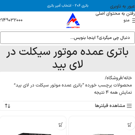
عبور به ناوبری
باتری 206
-
انتخاب آمپر باتری
رفتن به محتوای اصلی
2149032000
منو
باتری عمده موتور سیکلت در
لای بید
خانه
فروشگاه
محصولات برچسب خورده “باتری عمده موتور سیکلت در لای بید”
نمایش همه 4 نتیجه
مشاهده فیلترها