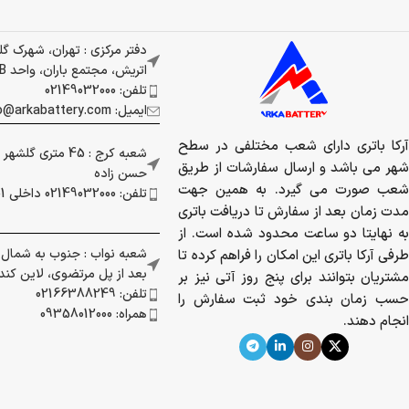
دفتر مرکزی : تهران، شهرک گ
اتریش، مجتمع باران، واحد 337B
تلفن: 02149032000
ایمیل: info@arkabattery.com
آرکا باتری دارای شعب مختلفی در سطح
شعبه کرج : 45 متری
شهر می باشد و ارسال سفارشات از طریق
حسن زاده
شعب صورت می گیرد. به همین جهت
تلفن: 02149032000 داخلی 201
مدت زمان بعد از سفارش تا دریافت باتری
به نهایتا دو ساعت محدود شده است. از
شعبه نواب : جنوب به شمال بز
طرفی آرکا باتری این امکان را فراهم کرده تا
بعد از پل مرتضوی، لاین کندرو 
مشتریان بتوانند برای پنج روز آتی نیز بر
تلفن: 02166388249
حسب زمان بندی خود ثبت سفارش را
همراه: 09358012000
انجام دهند.