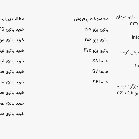
لستان، میدان
محصولات پرفروش
مطالب پربازدی
باتری پژو 207
خرید باتری UPS (یو‌پی‌اس)
باتری پژو 206
خرید باتری مو
باتری پژو 405
خرید باتری لی
 گلشهر نبش کوچه
هایما S8
خرید باتری لیف
هایما S7
خرید باتری ص
هایما S6
خرید باتری ما
رگراه نواب،
خرید باتری عمده UPS (یو‌
پلاک 361
خرید باتری ع
خرید باتری ع