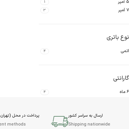
5 آمپر
1
7 آمپر
3
نوع باتری
اتمی
4
گارانتی
6 ماه
4
ارسال به سراسر کشور
پرداخت در محل (تهران 
ent methods
Shipping nationwide