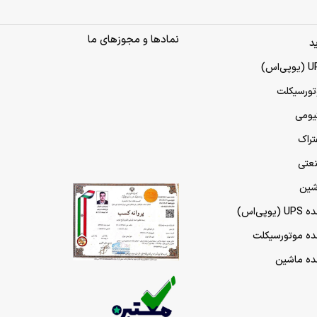
نمادها و مجوزهای ما
د
تورسیکلت
تیومی
تراک
نعتی
شین
پی‌اس)
مده موتورسیکلت
مده ماشین