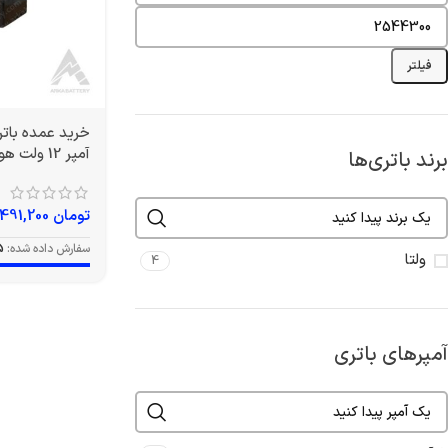
فیلتر
آمپر 12 ولت هوندایی برند ولتا
برند باتری‌ها
تومان
1,491,200
سفارش داده شده:
5
ولتا
4
آمپرهای باتری