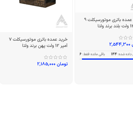
خرید عمده باتری موتورسیکلت 9
خرید عمده باتری موتورسیکلت 7
2,544,300
آمپر 12 ولت پهن برند ولتا
داده شده:
144
باقی مانده فقط:
6
تومان
2,185,000